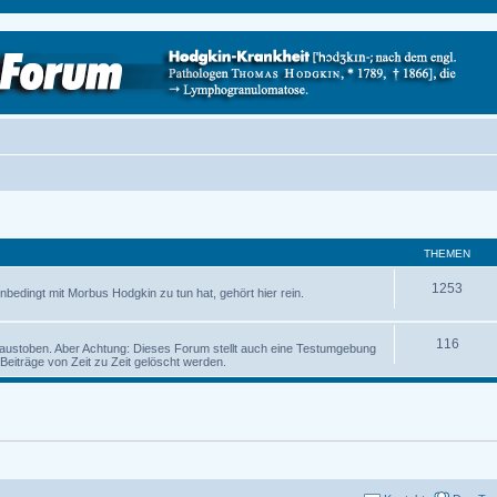
THEMEN
1253
nbedingt mit Morbus Hodgkin zu tun hat, gehört hier rein.
116
austoben. Aber Achtung: Dieses Forum stellt auch eine Testumgebung
iträge von Zeit zu Zeit gelöscht werden.