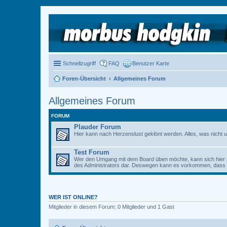
Schnellzugriff
FAQ
Benutzer Karte
Foren-Übersicht
Allgemeines Forum
Allgemeines Forum
FORUM
Plauder Forum
Hier kann nach Herzenslust geklönt werden. Alles, was nicht u
Test Forum
Wer den Umgang mit dem Board üben möchte, kann sich hier 
des Administrators dar. Deswegen kann es vorkommen, dass Be
WER IST ONLINE?
Mitglieder in diesem Forum: 0 Mitglieder und 1 Gast