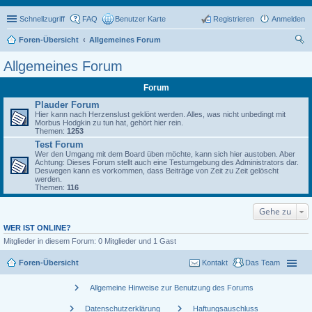
Schnellzugriff
FAQ
Benutzer Karte
Registrieren
Anmelden
Foren-Übersicht
Allgemeines Forum
uc
Allgemeines Forum
he
Forum
Plauder Forum
Hier kann nach Herzenslust geklönt werden. Alles, was nicht unbedingt mit
Morbus Hodgkin zu tun hat, gehört hier rein.
Themen:
1253
Test Forum
Wer den Umgang mit dem Board üben möchte, kann sich hier austoben. Aber
Achtung: Dieses Forum stellt auch eine Testumgebung des Administrators dar.
Deswegen kann es vorkommen, dass Beiträge von Zeit zu Zeit gelöscht
werden.
Themen:
116
Gehe zu
WER IST ONLINE?
Mitglieder in diesem Forum: 0 Mitglieder und 1 Gast
Foren-Übersicht
Kontakt
Das Team
chevron_right
Allgemeine Hinweise zur Benutzung des Forums
chevron_right
chevron_right
Datenschutzerklärung
Haftungsauschluss