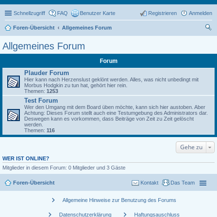
Schnellzugriff
FAQ
Benutzer Karte
Registrieren
Anmelden
Foren-Übersicht
Allgemeines Forum
uc
Allgemeines Forum
he
Forum
Plauder Forum
Hier kann nach Herzenslust geklönt werden. Alles, was nicht unbedingt mit
Morbus Hodgkin zu tun hat, gehört hier rein.
Themen:
1253
Test Forum
Wer den Umgang mit dem Board üben möchte, kann sich hier austoben. Aber
Achtung: Dieses Forum stellt auch eine Testumgebung des Administrators dar.
Deswegen kann es vorkommen, dass Beiträge von Zeit zu Zeit gelöscht
werden.
Themen:
116
Gehe zu
WER IST ONLINE?
Mitglieder in diesem Forum: 0 Mitglieder und 3 Gäste
Foren-Übersicht
Kontakt
Das Team
chevron_right
Allgemeine Hinweise zur Benutzung des Forums
chevron_right
chevron_right
Datenschutzerklärung
Haftungsauschluss