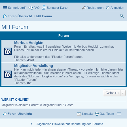
Schnellzugriff
FAQ
Benutzer Karte
Registrieren
Anmelden
Foren-Übersicht
MH Forum
uc
MH Forum
he
Forum
Morbus Hodgkin
Forum für alles, was in irgendeiner Weise mit Morbus Hodgkin zu tun hat.
Dieses Forum soll in erster Linie aktuell Betroffenen helfen.
Für alles andere steht das "Plauder Forum" bereit.
Themen:
4970
Mitglieder Vorstellung
Hier kann sich jeder - in einem eigenen Thread - vorstellen. Ich bitte darum, hier
auf ausschweifende Diskussionen zu verzichten. Für wichtige Themen steht
dafür das "Morbus Hodgkin Forum" zur Verfügung, für weniger wichtige das
"Plauder Forum"
Themen:
820
Gehe zu
WER IST ONLINE?
Mitglieder in diesem Forum: 0 Mitglieder und 2 Gäste
Foren-Übersicht
Kontakt
Das Team
chevron_right
Allgemeine Hinweise zur Benutzung des Forums