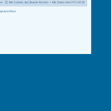
i
am
Alle Cookies des Boards löschen
Alle Zeiten sind
UTC+02:00
t
r
a
ngsauschluss
g