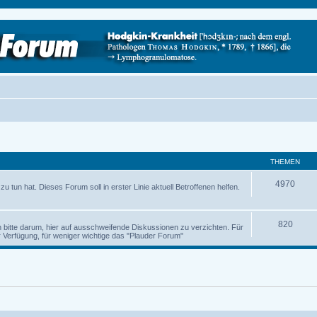
THEMEN
4970
 tun hat. Dieses Forum soll in erster Linie aktuell Betroffenen helfen.
820
ch bitte darum, hier auf ausschweifende Diskussionen zu verzichten. Für
Verfügung, für weniger wichtige das "Plauder Forum"