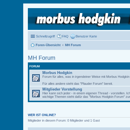
Schnellzugriff
FAQ
Benutzer Karte
Foren-Übersicht
MH Forum
MH Forum
FORUM
Morbus Hodgkin
Forum für alles, was in irgendeiner Weise mit Morbus Hodgkin zu
Für alles andere steht das "Plauder Forum" bereit.
Mitglieder Vorstellung
Hier kann sich jeder - in einem eigenen Thread - vorstellen. I
wichtige Themen steht dafür das "Morbus Hodgkin Forum" zur 
WER IST ONLINE?
Mitglieder in diesem Forum: 0 Mitglieder und 1 Gast