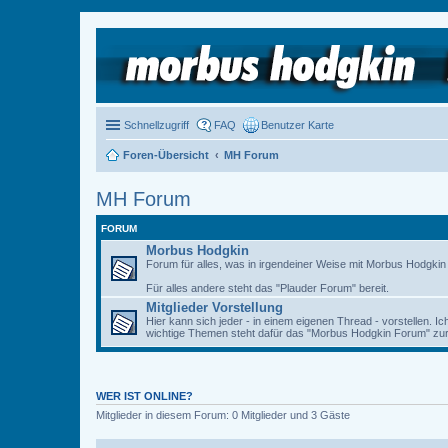
Schnellzugriff
FAQ
Benutzer Karte
Foren-Übersicht
MH Forum
MH Forum
FORUM
Morbus Hodgkin
Forum für alles, was in irgendeiner Weise mit Morbus Hodgkin zu
Für alles andere steht das "Plauder Forum" bereit.
Mitglieder Vorstellung
Hier kann sich jeder - in einem eigenen Thread - vorstellen. I
wichtige Themen steht dafür das "Morbus Hodgkin Forum" zur 
WER IST ONLINE?
Mitglieder in diesem Forum: 0 Mitglieder und 3 Gäste