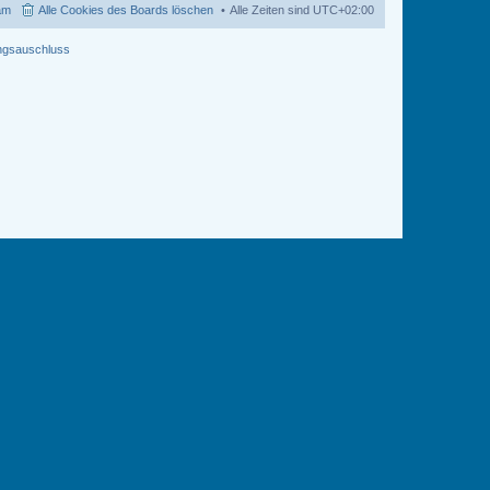
i
am
Alle Cookies des Boards löschen
Alle Zeiten sind
UTC+02:00
t
r
a
ngsauschluss
g