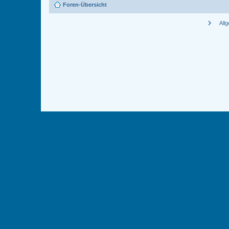
Foren-Übersicht
chevron_right
All