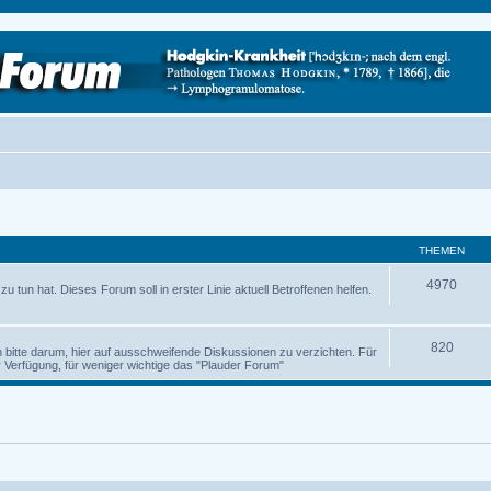
THEMEN
4970
 tun hat. Dieses Forum soll in erster Linie aktuell Betroffenen helfen.
820
ch bitte darum, hier auf ausschweifende Diskussionen zu verzichten. Für
Verfügung, für weniger wichtige das "Plauder Forum"