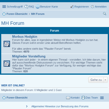
Schnellzugriff
FAQ
Benutzer Karte
Registrieren
Anmelden
Foren-Übersicht
MH Forum
uc
MH Forum
he
Forum
Morbus Hodgkin
Forum für alles, was in irgendeiner Weise mit Morbus Hodgkin zu tun hat.
Dieses Forum soll in erster Linie aktuell Betroffenen helfen.
Für alles andere steht das "Plauder Forum" bereit.
Themen:
4970
Mitglieder Vorstellung
Hier kann sich jeder - in einem eigenen Thread - vorstellen. Ich bitte darum, hier
auf ausschweifende Diskussionen zu verzichten. Für wichtige Themen steht
dafür das "Morbus Hodgkin Forum" zur Verfügung, für weniger wichtige das
"Plauder Forum"
Themen:
820
Gehe zu
WER IST ONLINE?
Mitglieder in diesem Forum: 0 Mitglieder und 1 Gast
Foren-Übersicht
Kontakt
Das Team
chevron_right
Allgemeine Hinweise zur Benutzung des Forums