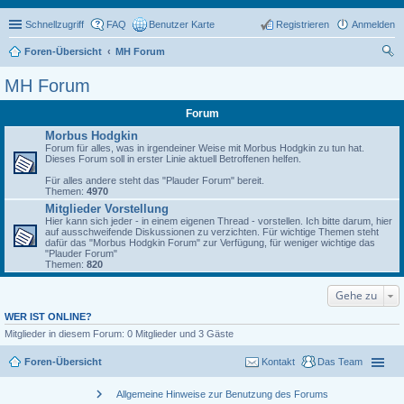
Schnellzugriff
FAQ
Benutzer Karte
Registrieren
Anmelden
Foren-Übersicht
MH Forum
uc
MH Forum
he
Forum
Morbus Hodgkin
Forum für alles, was in irgendeiner Weise mit Morbus Hodgkin zu tun hat.
Dieses Forum soll in erster Linie aktuell Betroffenen helfen.
Für alles andere steht das "Plauder Forum" bereit.
Themen:
4970
Mitglieder Vorstellung
Hier kann sich jeder - in einem eigenen Thread - vorstellen. Ich bitte darum, hier
auf ausschweifende Diskussionen zu verzichten. Für wichtige Themen steht
dafür das "Morbus Hodgkin Forum" zur Verfügung, für weniger wichtige das
"Plauder Forum"
Themen:
820
Gehe zu
WER IST ONLINE?
Mitglieder in diesem Forum: 0 Mitglieder und 3 Gäste
Foren-Übersicht
Kontakt
Das Team
chevron_right
Allgemeine Hinweise zur Benutzung des Forums