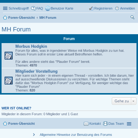
Schnellzugriff
FAQ
Benutzer Karte
Registrieren
Anmelden
Foren-Übersicht
MH Forum
uc
MH Forum
he
Forum
Morbus Hodgkin
Forum für alles, was in irgendeiner Weise mit Morbus Hodgkin zu tun hat.
Dieses Forum soll in erster Linie aktuell Betroffenen helfen.
Für alles andere steht das "Plauder Forum" bereit.
Themen:
4970
Mitglieder Vorstellung
Hier kann sich jeder - in einem eigenen Thread - vorstellen. Ich bitte darum, hier
auf ausschweifende Diskussionen zu verzichten. Für wichtige Themen steht
dafür das "Morbus Hodgkin Forum" zur Verfügung, für weniger wichtige das
"Plauder Forum"
Themen:
820
Gehe zu
WER IST ONLINE?
Mitglieder in diesem Forum: 0 Mitglieder und 1 Gast
Foren-Übersicht
Kontakt
Das Team
chevron_right
Allgemeine Hinweise zur Benutzung des Forums