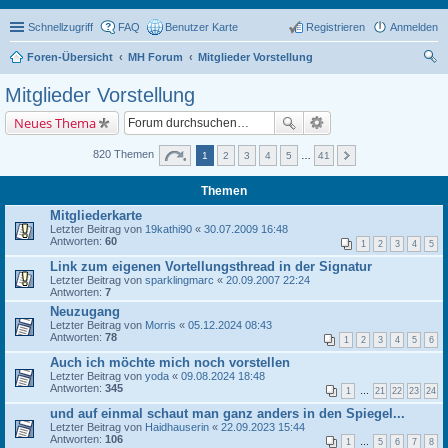
Schnellzugriff
FAQ
Benutzer Karte
Registrieren
Anmelden
Foren-Übersicht
MH Forum
Mitglieder Vorstellung
uc
Mitglieder Vorstellung
he
Neues Thema
820 Themen
1
2
3
4
5
…
41
Themen
Mitgliederkarte
Letzter Beitrag von
19kathi90
«
30.07.2009 16:48
Antworten:
60
1
2
3
4
5
Link zum eigenen Vortellungsthread in der Signatur
Letzter Beitrag von
sparklingmarc
«
20.09.2007 22:24
Antworten:
7
Neuzugang
Letzter Beitrag von
Morris
«
05.12.2024 08:43
Antworten:
78
1
2
3
4
5
6
Auch ich möchte mich noch vorstellen
Letzter Beitrag von
yoda
«
09.08.2024 18:48
Antworten:
345
1
…
21
22
23
24
und auf einmal schaut man ganz anders in den Spiegel...
Letzter Beitrag von
Haidhauserin
«
22.09.2023 15:44
Antworten:
106
1
…
5
6
7
8