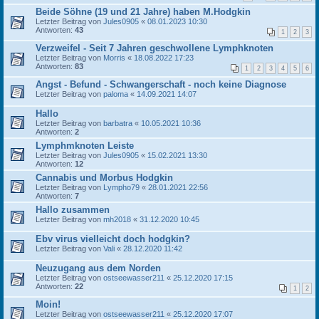
Beide Söhne (19 und 21 Jahre) haben M.Hodgkin
Letzter Beitrag von
Jules0905
«
08.01.2023 10:30
Antworten:
43
1
2
3
Verzweifel - Seit 7 Jahren geschwollene Lymphknoten
Letzter Beitrag von
Morris
«
18.08.2022 17:23
Antworten:
83
1
2
3
4
5
6
Angst - Befund - Schwangerschaft - noch keine Diagnose
Letzter Beitrag von
paloma
«
14.09.2021 14:07
Hallo
Letzter Beitrag von
barbatra
«
10.05.2021 10:36
Antworten:
2
Lymphmknoten Leiste
Letzter Beitrag von
Jules0905
«
15.02.2021 13:30
Antworten:
12
Cannabis und Morbus Hodgkin
Letzter Beitrag von
Lympho79
«
28.01.2021 22:56
Antworten:
7
Hallo zusammen
Letzter Beitrag von
mh2018
«
31.12.2020 10:45
Ebv virus vielleicht doch hodgkin?
Letzter Beitrag von
Vali
«
28.12.2020 11:42
Neuzugang aus dem Norden
Letzter Beitrag von
ostseewasser211
«
25.12.2020 17:15
Antworten:
22
1
2
Moin!
Letzter Beitrag von
ostseewasser211
«
25.12.2020 17:07