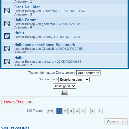
Antworten:
1
Ganz Neu hier
Letzter Beitrag von
SusekenM.
«
19.11.2020 11:56
Antworten:
3
Hallo Forum!
Letzter Beitrag von
goetzman
«
30.09.2020 23:55
Antworten:
6
Huhu
Letzter Beitrag von
Greeny
«
30.09.2020 13:43
Hallo aus der schönen Steiermark
Letzter Beitrag von
ClaudiaE.
«
06.08.2020 22:55
Antworten:
1
Hallo
Letzter Beitrag von
barbatra
«
27.05.2020 09:58
Antworten:
2
Themen der letzten Zeit anzeigen:
Sortiere nach
Neues Thema
820 Themen
1
2
3
4
5
…
41
Gehe zu
WER IST ONLINE?