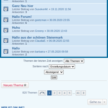
Antworten:
1
Ganz Neu hier
Letzter Beitrag von
SusekenM.
«
19.11.2020 11:56
Antworten:
3
Hallo Forum!
Letzter Beitrag von
goetzman
«
30.09.2020 23:55
Antworten:
6
Huhu
Letzter Beitrag von
Greeny
«
30.09.2020 13:43
Hallo aus der schönen Steiermark
Letzter Beitrag von
ClaudiaE.
«
06.08.2020 22:55
Antworten:
1
Hallo
Letzter Beitrag von
barbatra
«
27.05.2020 09:58
Antworten:
2
Themen der letzten Zeit anzeigen:
Sortiere nach
Neues Thema
820 Themen
1
2
3
4
5
…
41
Gehe zu
WER IST ONLINE?