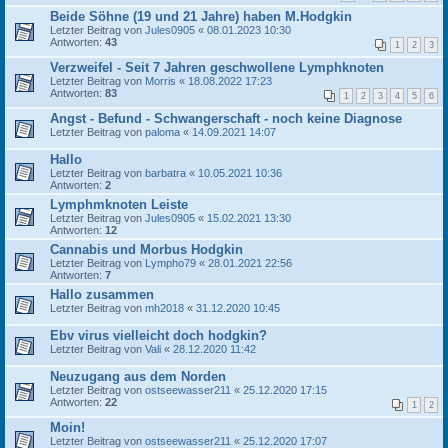
Beide Söhne (19 und 21 Jahre) haben M.Hodgkin
Letzter Beitrag von
Jules0905
«
08.01.2023 10:30
Antworten:
43
1
2
3
Verzweifel - Seit 7 Jahren geschwollene Lymphknoten
Letzter Beitrag von
Morris
«
18.08.2022 17:23
Antworten:
83
1
2
3
4
5
6
Angst - Befund - Schwangerschaft - noch keine Diagnose
Letzter Beitrag von
paloma
«
14.09.2021 14:07
Hallo
Letzter Beitrag von
barbatra
«
10.05.2021 10:36
Antworten:
2
Lymphmknoten Leiste
Letzter Beitrag von
Jules0905
«
15.02.2021 13:30
Antworten:
12
Cannabis und Morbus Hodgkin
Letzter Beitrag von
Lympho79
«
28.01.2021 22:56
Antworten:
7
Hallo zusammen
Letzter Beitrag von
mh2018
«
31.12.2020 10:45
Ebv virus vielleicht doch hodgkin?
Letzter Beitrag von
Vali
«
28.12.2020 11:42
Neuzugang aus dem Norden
Letzter Beitrag von
ostseewasser211
«
25.12.2020 17:15
Antworten:
22
1
2
Moin!
Letzter Beitrag von
ostseewasser211
«
25.12.2020 17:07