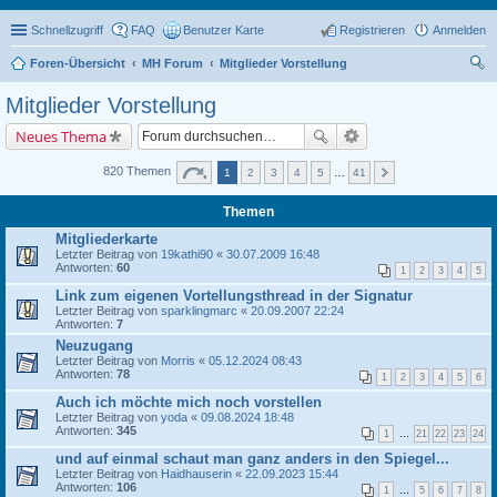
Schnellzugriff
FAQ
Benutzer Karte
Registrieren
Anmelden
Foren-Übersicht
MH Forum
Mitglieder Vorstellung
uc
Mitglieder Vorstellung
he
Neues Thema
820 Themen
1
2
3
4
5
…
41
Themen
Mitgliederkarte
Letzter Beitrag von
19kathi90
«
30.07.2009 16:48
Antworten:
60
1
2
3
4
5
Link zum eigenen Vortellungsthread in der Signatur
Letzter Beitrag von
sparklingmarc
«
20.09.2007 22:24
Antworten:
7
Neuzugang
Letzter Beitrag von
Morris
«
05.12.2024 08:43
Antworten:
78
1
2
3
4
5
6
Auch ich möchte mich noch vorstellen
Letzter Beitrag von
yoda
«
09.08.2024 18:48
Antworten:
345
1
…
21
22
23
24
und auf einmal schaut man ganz anders in den Spiegel...
Letzter Beitrag von
Haidhauserin
«
22.09.2023 15:44
Antworten:
106
1
…
5
6
7
8