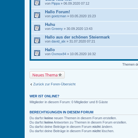
von
Pippa
» 06.09.2020 07:12
Hallo Forum!
von
goetzman
» 03.05.2020 15:23
Huhu
von
Greeny
» 30.09.2020 13:43
Hallo aus der schönen Steiermark
von
david_alx
» 31.07.2020 07:21
Hallo
von
Oxmox84
» 10.05.2020 16:32
Themen der
Neues Thema
Zurück zur Foren-Übersicht
WER IST ONLINE?
Mitglieder in diesem Forum: 0 Mitglieder und 8 Gäste
BERECHTIGUNGEN IN DIESEM FORUM
Du darfst
keine
neuen Themen in diesem Forum erstellen.
Du darfst
keine
Antworten zu Themen in diesem Forum erstellen.
Du darfst deine Beiträge in diesem Forum
nicht
ändern.
Du darfst deine Beiträge in diesem Forum
nicht
löschen.