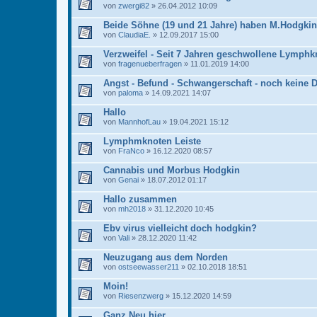
von
zwergi82
» 26.04.2012 10:09
Beide Söhne (19 und 21 Jahre) haben M.Hodgkin
von
ClaudiaE.
» 12.09.2017 15:00
Verzweifel - Seit 7 Jahren geschwollene Lymphk
von
fragenueberfragen
» 11.01.2019 14:00
Angst - Befund - Schwangerschaft - noch keine 
von
paloma
» 14.09.2021 14:07
Hallo
von
MannhofLau
» 19.04.2021 15:12
Lymphmknoten Leiste
von
FraNco
» 16.12.2020 08:57
Cannabis und Morbus Hodgkin
von
Genai
» 18.07.2012 01:17
Hallo zusammen
von
mh2018
» 31.12.2020 10:45
Ebv virus vielleicht doch hodgkin?
von
Vali
» 28.12.2020 11:42
Neuzugang aus dem Norden
von
ostseewasser211
» 02.10.2018 18:51
Moin!
von
Riesenzwerg
» 15.12.2020 14:59
Ganz Neu hier