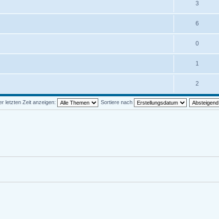
3
6
0
1
2
 letzten Zeit anzeigen:
Sortiere nach