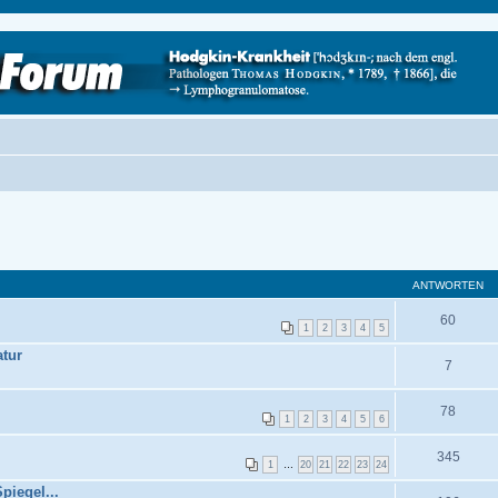
ANTWORTEN
60
1
2
3
4
5
atur
7
78
1
2
3
4
5
6
345
1
…
20
21
22
23
24
piegel...