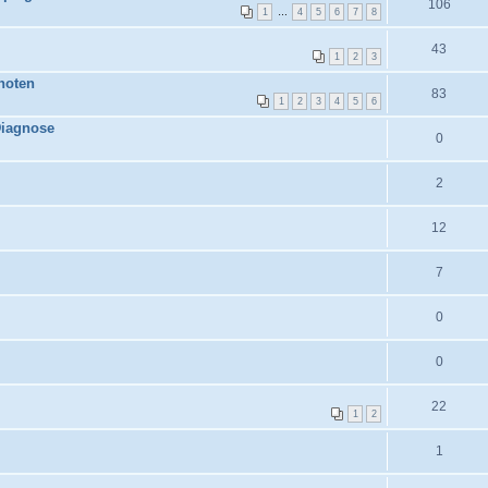
106
1
…
4
5
6
7
8
43
1
2
3
noten
83
1
2
3
4
5
6
Diagnose
0
2
12
7
0
0
22
1
2
1