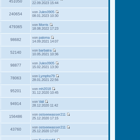
e
451050
i
N
22.09.2023 15:44
r
g
s
t
e
B
t
r
u
e
von
Jules0905
e
a
e
240654
i
N
08.01.2023 10:30
r
g
s
t
e
B
t
r
u
e
von
Morris
e
a
e
479365
i
N
18.08.2022 17:23
r
g
s
t
e
B
t
r
u
e
von
paloma
e
a
e
98682
i
N
14.09.2021 14:07
r
g
s
t
e
B
t
r
u
e
von
barbatra
e
a
e
52140
i
N
10.05.2021 10:36
r
g
s
t
e
B
t
r
u
e
von
Jules0905
e
a
e
98877
i
N
15.02.2021 13:30
r
g
s
t
e
B
t
r
u
e
von
Lympho79
e
a
e
78063
i
N
28.01.2021 22:56
r
g
s
t
e
B
t
r
u
e
von
mh2018
e
a
e
95201
i
N
31.12.2020 10:45
r
g
s
t
e
B
t
r
u
e
von
Vali
e
a
e
94914
i
N
28.12.2020 11:42
r
g
s
t
e
B
t
r
u
e
von
ostseewasser211
e
a
e
156486
i
N
25.12.2020 17:15
r
g
s
t
e
B
t
r
u
e
von
ostseewasser211
e
a
e
43760
i
N
25.12.2020 17:07
r
g
s
t
e
B
t
r
u
e