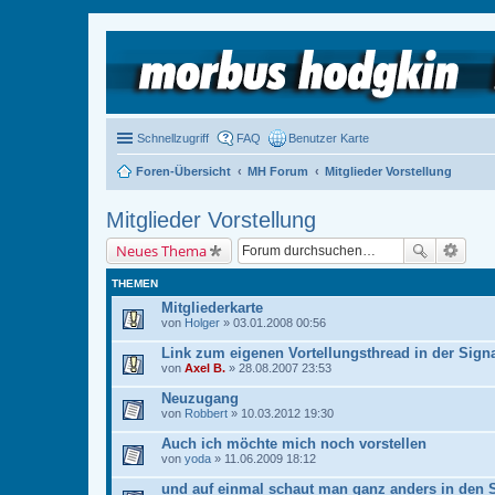
Schnellzugriff
FAQ
Benutzer Karte
Foren-Übersicht
MH Forum
Mitglieder Vorstellung
Mitglieder Vorstellung
Neues Thema
THEMEN
Mitgliederkarte
von
Holger
» 03.01.2008 00:56
Link zum eigenen Vortellungsthread in der Sign
von
Axel B.
» 28.08.2007 23:53
Neuzugang
von
Robbert
» 10.03.2012 19:30
Auch ich möchte mich noch vorstellen
von
yoda
» 11.06.2009 18:12
und auf einmal schaut man ganz anders in den S