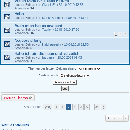
Vielen Dank für dieses Forum!
Letzter Beitrag von
ClaudiaE.
«
31.10.2019 12:55
Antworten:
14
Hallo....
Letzter Beitrag von
taubesBambi
«
24.09.2019 13:44
Auch mich hat es erwischt
Letzter Beitrag von
Tauriel
«
19.08.2019 17:10
Antworten:
16
1
2
Neuvorstellung
Letzter Beitrag von
Haidhauserin
«
18.08.2019 22:56
Antworten:
5
Hallo ich bin die neue und verzeifel
Letzter Beitrag von
barbatra
«
10.08.2019 09:43
Antworten:
1
Themen der letzten Zeit anzeigen:
Sortiere nach
Neues Thema
820 Themen
1
2
3
4
5
…
41
Gehe zu
WER IST ONLINE?