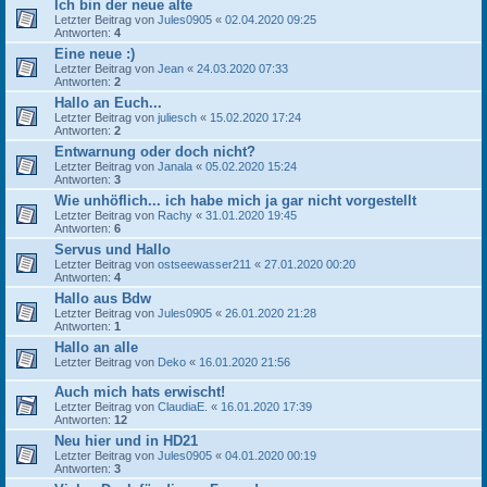
Ich bin der neue alte
Letzter Beitrag von
Jules0905
«
02.04.2020 09:25
Antworten:
4
Eine neue :)
Letzter Beitrag von
Jean
«
24.03.2020 07:33
Antworten:
2
Hallo an Euch...
Letzter Beitrag von
juliesch
«
15.02.2020 17:24
Antworten:
2
Entwarnung oder doch nicht?
Letzter Beitrag von
Janala
«
05.02.2020 15:24
Antworten:
3
Wie unhöflich... ich habe mich ja gar nicht vorgestellt
Letzter Beitrag von
Rachy
«
31.01.2020 19:45
Antworten:
6
Servus und Hallo
Letzter Beitrag von
ostseewasser211
«
27.01.2020 00:20
Antworten:
4
Hallo aus Bdw
Letzter Beitrag von
Jules0905
«
26.01.2020 21:28
Antworten:
1
Hallo an alle
Letzter Beitrag von
Deko
«
16.01.2020 21:56
Auch mich hats erwischt!
Letzter Beitrag von
ClaudiaE.
«
16.01.2020 17:39
Antworten:
12
Neu hier und in HD21
Letzter Beitrag von
Jules0905
«
04.01.2020 00:19
Antworten:
3