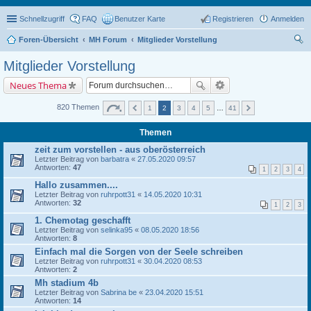
Schnellzugriff
FAQ
Benutzer Karte
Registrieren
Anmelden
Foren-Übersicht
MH Forum
Mitglieder Vorstellung
uc
Mitglieder Vorstellung
he
Neues Thema
820 Themen
1
2
3
4
5
…
41
Themen
zeit zum vorstellen - aus oberösterreich
Letzter Beitrag von
barbatra
«
27.05.2020 09:57
Antworten:
47
1
2
3
4
Hallo zusammen....
Letzter Beitrag von
ruhrpott31
«
14.05.2020 10:31
Antworten:
32
1
2
3
1. Chemotag geschafft
Letzter Beitrag von
selinka95
«
08.05.2020 18:56
Antworten:
8
Einfach mal die Sorgen von der Seele schreiben
Letzter Beitrag von
ruhrpott31
«
30.04.2020 08:53
Antworten:
2
Mh stadium 4b
Letzter Beitrag von
Sabrina be
«
23.04.2020 15:51
Antworten:
14