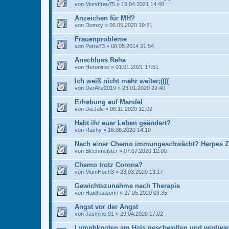
von
Mondfrau75
» 15.04.2021 14:40
Anzeichen für MH?
von
Domzy
» 06.05.2020 19:21
Frauenprobleme
von
Petra73
» 08.05.2014 21:54
Anschluss Reha
von
Heronimo
» 01.01.2021 17:51
Ich weiß nicht mehr weiter;((((
von
DerAlte2019
» 23.01.2020 22:40
Erhebung auf Mandel
von
DieJule
» 06.11.2020 12:02
Habt ihr euer Leben geändert?
von
Rachy
» 16.06.2020 14:10
Nach einer Chemo immungeschwächt? Herpes Zos
von
Blechmeister
» 07.07.2020 12:00
Chemo trotz Corona?
von
MumHoch3
» 23.03.2020 13:17
Gewichtszunahme nach Therapie
von
Haidhauserin
» 27.05.2020 03:35
Angst vor der Angst
von
Jasmine 91
» 29.04.2020 17:02
Lymphknoten am Hals geschwollen und wird/we