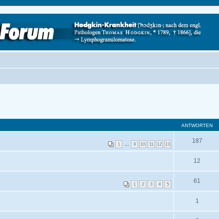
ANTWORTEN
187
1
…
9
10
11
12
13
12
61
1
2
3
4
5
1