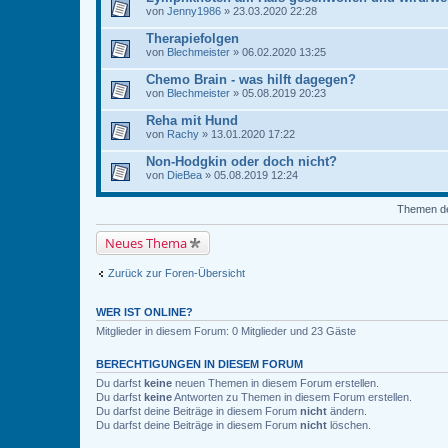
von
Jenny1986
» 23.03.2020 22:28
Therapiefolgen
von
Blechmeister
» 06.02.2020 13:25
Chemo Brain - was hilft dagegen?
von
Blechmeister
» 05.08.2019 20:23
Reha mit Hund
von
Rachy
» 13.01.2020 17:22
Non-Hodgkin oder doch nicht?
von
DieBea
» 05.08.2019 12:24
Themen der
Neues Thema
Zurück zur Foren-Übersicht
WER IST ONLINE?
Mitglieder in diesem Forum: 0 Mitglieder und 23 Gäste
BERECHTIGUNGEN IN DIESEM FORUM
Du darfst
keine
neuen Themen in diesem Forum erstellen.
Du darfst
keine
Antworten zu Themen in diesem Forum erstellen.
Du darfst deine Beiträge in diesem Forum
nicht
ändern.
Du darfst deine Beiträge in diesem Forum
nicht
löschen.