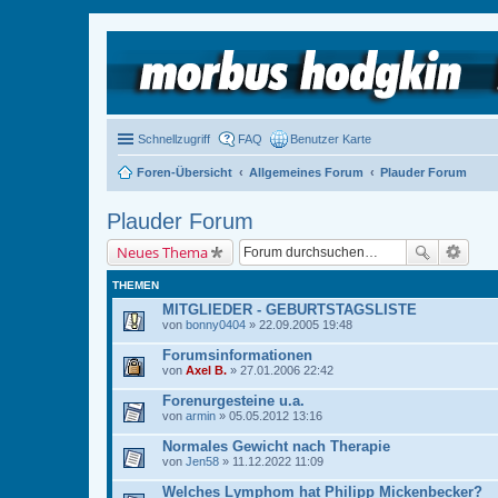
Schnellzugriff
FAQ
Benutzer Karte
Foren-Übersicht
Allgemeines Forum
Plauder Forum
Plauder Forum
Neues Thema
THEMEN
MITGLIEDER - GEBURTSTAGSLISTE
von
bonny0404
» 22.09.2005 19:48
Forumsinformationen
von
Axel B.
» 27.01.2006 22:42
Forenurgesteine u.a.
von
armin
» 05.05.2012 13:16
Normales Gewicht nach Therapie
von
Jen58
» 11.12.2022 11:09
Welches Lymphom hat Philipp Mickenbecker?