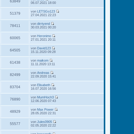
e
63849
i
N
06.07.2021 18:00
r
g
s
t
e
B
t
r
u
e
von
LETSGo123
e
a
e
51379
i
N
27.04.2021 22:23
r
g
s
t
e
B
t
r
u
e
von
dirrtyend
e
a
e
78411
i
N
30.03.2021 00:20
r
g
s
t
e
B
t
r
u
e
von
Heronimo
e
a
e
60065
i
N
27.01.2021 20:11
r
g
s
t
e
B
t
r
u
e
von
David123
e
a
e
64505
i
N
15.11.2020 09:28
r
g
s
t
e
B
t
r
u
e
von
maikom
e
a
e
61438
i
N
11.11.2020 13:11
r
g
s
t
e
B
t
r
u
e
von
Andreas
e
a
e
82499
i
N
22.09.2020 15:41
r
g
s
t
e
B
t
r
u
e
von
Elisabeth
e
a
e
83704
i
N
16.07.2020 16:56
r
g
s
t
e
B
t
r
u
e
von
MumHoch3
e
a
e
76890
i
N
12.06.2020 07:43
r
g
s
t
e
B
t
r
u
e
von
Max Power
e
a
e
48929
i
N
28.05.2020 22:31
r
g
s
t
e
B
t
r
u
e
von
Jules0905
e
a
e
55577
i
N
02.05.2020 22:22
r
g
s
t
e
B
t
r
u
e