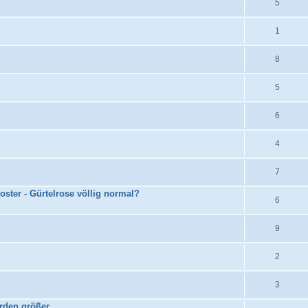
5
1
8
5
6
4
7
ter - Gürtelrose völlig normal?
6
9
2
3
rden größer