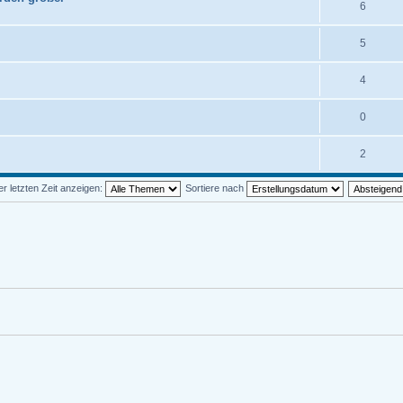
6
5
4
0
2
 letzten Zeit anzeigen:
Sortiere nach