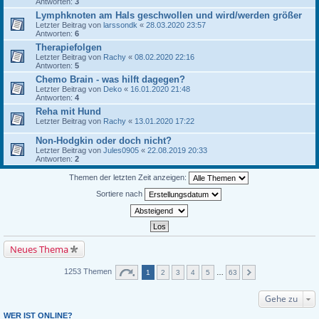
Antworten:
3
Lymphknoten am Hals geschwollen und wird/werden größer
Letzter Beitrag von
larssondk
«
28.03.2020 23:57
Antworten:
6
Therapiefolgen
Letzter Beitrag von
Rachy
«
08.02.2020 22:16
Antworten:
5
Chemo Brain - was hilft dagegen?
Letzter Beitrag von
Deko
«
16.01.2020 21:48
Antworten:
4
Reha mit Hund
Letzter Beitrag von
Rachy
«
13.01.2020 17:22
Non-Hodgkin oder doch nicht?
Letzter Beitrag von
Jules0905
«
22.08.2019 20:33
Antworten:
2
Themen der letzten Zeit anzeigen:
Sortiere nach
Neues Thema
1253 Themen
1
2
3
4
5
…
63
Gehe zu
WER IST ONLINE?