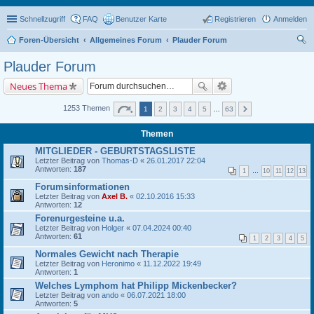
Schnellzugriff
FAQ
Benutzer Karte
Registrieren
Anmelden
Foren-Übersicht
Allgemeines Forum
Plauder Forum
uc
Plauder Forum
he
Neues Thema
1253 Themen
1
2
3
4
5
…
63
Themen
MITGLIEDER - GEBURTSTAGSLISTE
Letzter Beitrag von
Thomas-D
«
26.01.2017 22:04
Antworten:
187
1
…
10
11
12
13
Forumsinformationen
Letzter Beitrag von
Axel B.
«
02.10.2016 15:33
Antworten:
12
Forenurgesteine u.a.
Letzter Beitrag von
Holger
«
07.04.2024 00:40
Antworten:
61
1
2
3
4
5
Normales Gewicht nach Therapie
Letzter Beitrag von
Heronimo
«
11.12.2022 19:49
Antworten:
1
Welches Lymphom hat Philipp Mickenbecker?
Letzter Beitrag von
ando
«
06.07.2021 18:00
Antworten:
5