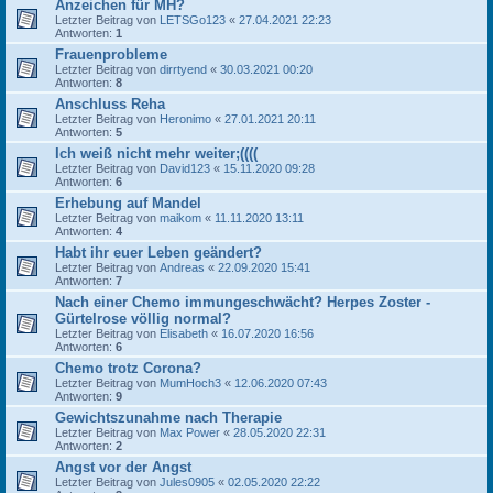
Anzeichen für MH?
Letzter Beitrag von
LETSGo123
«
27.04.2021 22:23
Antworten:
1
Frauenprobleme
Letzter Beitrag von
dirrtyend
«
30.03.2021 00:20
Antworten:
8
Anschluss Reha
Letzter Beitrag von
Heronimo
«
27.01.2021 20:11
Antworten:
5
Ich weiß nicht mehr weiter;((((
Letzter Beitrag von
David123
«
15.11.2020 09:28
Antworten:
6
Erhebung auf Mandel
Letzter Beitrag von
maikom
«
11.11.2020 13:11
Antworten:
4
Habt ihr euer Leben geändert?
Letzter Beitrag von
Andreas
«
22.09.2020 15:41
Antworten:
7
Nach einer Chemo immungeschwächt? Herpes Zoster -
Gürtelrose völlig normal?
Letzter Beitrag von
Elisabeth
«
16.07.2020 16:56
Antworten:
6
Chemo trotz Corona?
Letzter Beitrag von
MumHoch3
«
12.06.2020 07:43
Antworten:
9
Gewichtszunahme nach Therapie
Letzter Beitrag von
Max Power
«
28.05.2020 22:31
Antworten:
2
Angst vor der Angst
Letzter Beitrag von
Jules0905
«
02.05.2020 22:22