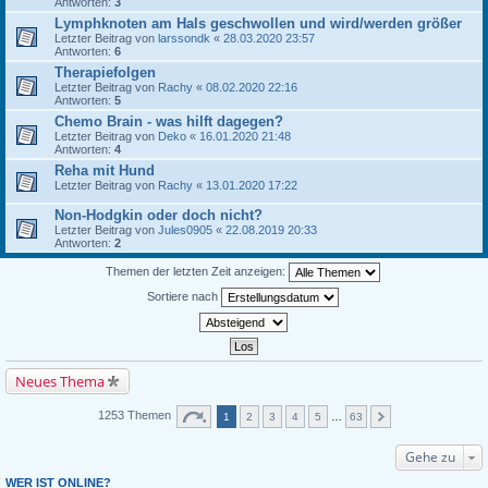
Antworten:
3
Lymphknoten am Hals geschwollen und wird/werden größer
Letzter Beitrag von
larssondk
«
28.03.2020 23:57
Antworten:
6
Therapiefolgen
Letzter Beitrag von
Rachy
«
08.02.2020 22:16
Antworten:
5
Chemo Brain - was hilft dagegen?
Letzter Beitrag von
Deko
«
16.01.2020 21:48
Antworten:
4
Reha mit Hund
Letzter Beitrag von
Rachy
«
13.01.2020 17:22
Non-Hodgkin oder doch nicht?
Letzter Beitrag von
Jules0905
«
22.08.2019 20:33
Antworten:
2
Themen der letzten Zeit anzeigen:
Sortiere nach
Neues Thema
1253 Themen
1
2
3
4
5
…
63
Gehe zu
WER IST ONLINE?