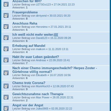
Anzeichen für MH?
Letzter Beitrag von
LETSGo123
«
27.04.2021 22:23
Antworten:
1
Frauenprobleme
Letzter Beitrag von
dirrtyend
«
30.03.2021 00:20
Antworten:
8
Anschluss Reha
Letzter Beitrag von
Heronimo
«
27.01.2021 20:11
Antworten:
5
Ich weiß nicht mehr weiter;((((
Letzter Beitrag von
David123
«
15.11.2020 09:28
Antworten:
6
Erhebung auf Mandel
Letzter Beitrag von
maikom
«
11.11.2020 13:11
Antworten:
4
Habt ihr euer Leben geändert?
Letzter Beitrag von
Andreas
«
22.09.2020 15:41
Antworten:
7
Nach einer Chemo immungeschwächt? Herpes Zoster -
Gürtelrose völlig normal?
Letzter Beitrag von
Elisabeth
«
16.07.2020 16:56
Antworten:
6
Chemo trotz Corona?
Letzter Beitrag von
MumHoch3
«
12.06.2020 07:43
Antworten:
9
Gewichtszunahme nach Therapie
Letzter Beitrag von
Max Power
«
28.05.2020 22:31
Antworten:
2
Angst vor der Angst
Letzter Beitrag von
Jules0905
«
02.05.2020 22:22