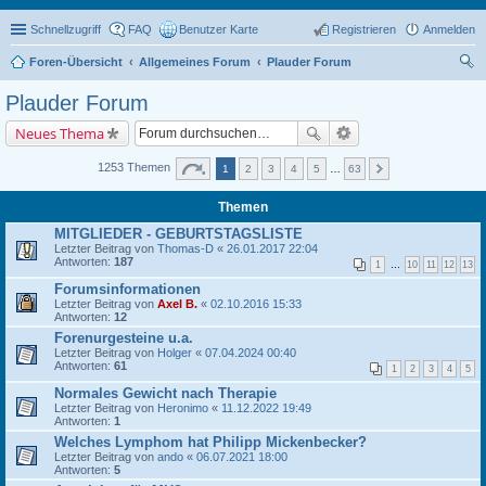
Schnellzugriff
FAQ
Benutzer Karte
Registrieren
Anmelden
Foren-Übersicht
Allgemeines Forum
Plauder Forum
uc
Plauder Forum
he
Neues Thema
1253 Themen
1
2
3
4
5
…
63
Themen
MITGLIEDER - GEBURTSTAGSLISTE
Letzter Beitrag von
Thomas-D
«
26.01.2017 22:04
Antworten:
187
1
…
10
11
12
13
Forumsinformationen
Letzter Beitrag von
Axel B.
«
02.10.2016 15:33
Antworten:
12
Forenurgesteine u.a.
Letzter Beitrag von
Holger
«
07.04.2024 00:40
Antworten:
61
1
2
3
4
5
Normales Gewicht nach Therapie
Letzter Beitrag von
Heronimo
«
11.12.2022 19:49
Antworten:
1
Welches Lymphom hat Philipp Mickenbecker?
Letzter Beitrag von
ando
«
06.07.2021 18:00
Antworten:
5