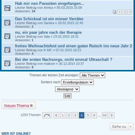
Hab mir nen Parasiten eingefangen...
Letzter Beitrag von
Annka
«
05.03.2015 15:08
Antworten:
34
1
2
3
Das Schicksal ist ein mieser Verräter
Letzter Beitrag von
Sandra
«
28.02.2015 22:45
Antworten:
2
nu, ein paar jahre nach der therapie
Letzter Beitrag von
Vala
«
23.02.2015 18:31
Antworten:
1
frohes Weihnachtsfest und einen guten Rutsch ins neue Jahr 2
Letzter Beitrag von
K-MC
«
07.01.2015 18:23
Antworten:
4
Bei der ersten Nachsorge, nicht einmal Ultraschall ?
Letzter Beitrag von
maikom
«
30.12.2014 10:37
Antworten:
8
Themen der letzten Zeit anzeigen:
Sortiere nach
Neues Thema
1253 Themen
1
2
3
4
5
6
…
63
Gehe zu
WER IST ONLINE?