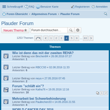
Schnellzugriff
FAQ
Benutzer Karte
Registrieren
Anmelden
Foren-Übersicht
Allgemeines Forum
Plauder Forum
uc
Plauder Forum
he
Neues Thema
1253 Themen
1
2
3
4
5
6
…
63
Themen
Wie ist denn das mit der zweiten REHA?
Letzter Beitrag von
Binchen84
«
26.08.2016 07:27
Antworten:
1
Letzter Beitrag von
RBCC93
«
02.08.2016 11:33
Antworten:
6
Letzter Beitrag von
neya
«
27.05.2016 07:45
Antworten:
2
Forum "schläft ein"?
Letzter Beitrag von
Katha76
«
19.05.2016 12:16
Antworten:
16
1
2
Mehrarbeit bei Schwerbehinderung
Letzter Beitrag von
Paulinchen33
«
14.05.2016 21:55
Antworten:
4
WORLD CANCER DAY 2016