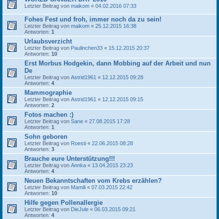
Letzter Beitrag von
maikom
«
04.02.2016 07:33
Fohes Fest und froh, immer noch da zu sein!
Letzter Beitrag von
maikom
«
25.12.2015 16:38
Antworten:
1
Urlaubsverzicht
Letzter Beitrag von
Paulinchen33
«
15.12.2015 20:37
Antworten:
10
Erst Morbus Hodgekin, dann Mobbing auf der Arbeit und nun
De
Letzter Beitrag von
Astrid1961
«
12.12.2015 09:28
Antworten:
4
Mammographie
Letzter Beitrag von
Astrid1961
«
12.12.2015 09:15
Antworten:
2
Fotos machen :)
Letzter Beitrag von
Sane
«
27.08.2015 17:28
Antworten:
1
Sohn geboren
Letzter Beitrag von
Roesti
«
22.06.2015 08:28
Antworten:
3
Brauche eure Unterstützung!!!
Letzter Beitrag von
Annka
«
13.04.2015 23:23
Antworten:
4
Neuen Bekanntschaften vom Krebs erzählen?
Letzter Beitrag von
Mamili
«
07.03.2015 22:42
Antworten:
10
Hilfe gegen Pollenallergie
Letzter Beitrag von
DieJule
«
06.03.2015 09:21
Antworten:
4