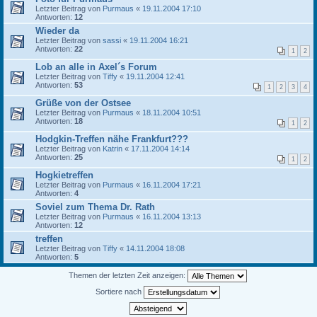
Letzter Beitrag von
Purmaus
«
19.11.2004 17:10
Antworten:
12
Wieder da
Letzter Beitrag von
sassi
«
19.11.2004 16:21
Antworten:
22
1
2
Lob an alle in Axel´s Forum
Letzter Beitrag von
Tiffy
«
19.11.2004 12:41
Antworten:
53
1
2
3
4
Grüße von der Ostsee
Letzter Beitrag von
Purmaus
«
18.11.2004 10:51
Antworten:
18
1
2
Hodgkin-Treffen nähe Frankfurt???
Letzter Beitrag von
Katrin
«
17.11.2004 14:14
Antworten:
25
1
2
Hogkietreffen
Letzter Beitrag von
Purmaus
«
16.11.2004 17:21
Antworten:
4
Soviel zum Thema Dr. Rath
Letzter Beitrag von
Purmaus
«
16.11.2004 13:13
Antworten:
12
treffen
Letzter Beitrag von
Tiffy
«
14.11.2004 18:08
Antworten:
5
Themen der letzten Zeit anzeigen:
Sortiere nach