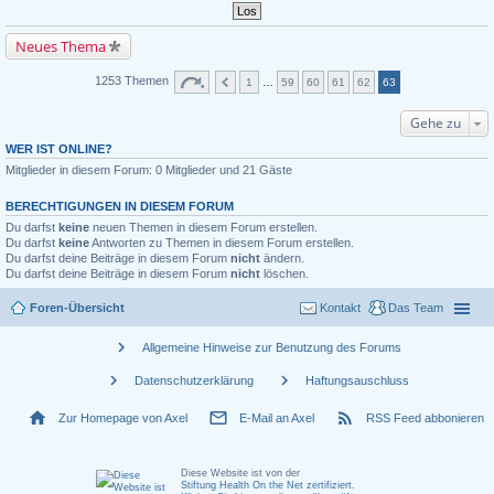
Neues Thema
1253 Themen
1
…
59
60
61
62
63
Gehe zu
WER IST ONLINE?
Mitglieder in diesem Forum: 0 Mitglieder und 21 Gäste
BERECHTIGUNGEN IN DIESEM FORUM
Du darfst
keine
neuen Themen in diesem Forum erstellen.
Du darfst
keine
Antworten zu Themen in diesem Forum erstellen.
Du darfst deine Beiträge in diesem Forum
nicht
ändern.
Du darfst deine Beiträge in diesem Forum
nicht
löschen.
Foren-Übersicht
Kontakt
Das Team
chevron_right
Allgemeine Hinweise zur Benutzung des Forums
chevron_right
chevron_right
Datenschutzerklärung
Haftungsauschluss
home
mail_outline
rss_feed
Zur Homepage von Axel
E-Mail an Axel
RSS Feed abbonieren
Diese Website ist von der
Stiftung Health On the Net zertifiziert
.