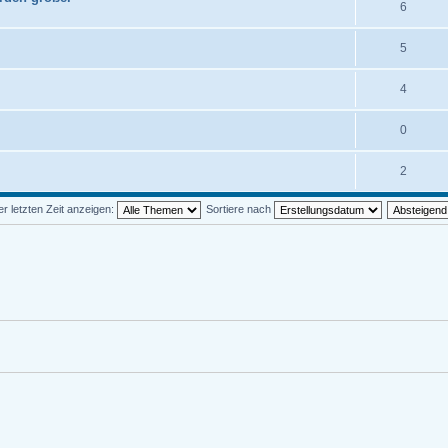
6
5
4
0
2
 letzten Zeit anzeigen:
Sortiere nach