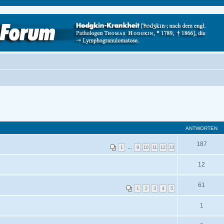
ANTWORTEN
187
1
…
9
10
11
12
13
12
61
1
2
3
4
5
1