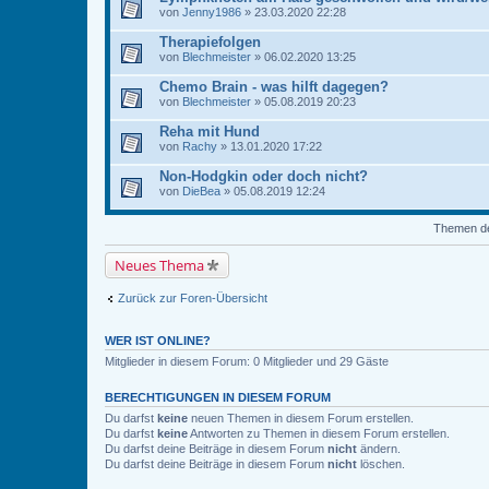
von
Jenny1986
» 23.03.2020 22:28
Therapiefolgen
von
Blechmeister
» 06.02.2020 13:25
Chemo Brain - was hilft dagegen?
von
Blechmeister
» 05.08.2019 20:23
Reha mit Hund
von
Rachy
» 13.01.2020 17:22
Non-Hodgkin oder doch nicht?
von
DieBea
» 05.08.2019 12:24
Themen der
Neues Thema
Zurück zur Foren-Übersicht
WER IST ONLINE?
Mitglieder in diesem Forum: 0 Mitglieder und 29 Gäste
BERECHTIGUNGEN IN DIESEM FORUM
Du darfst
keine
neuen Themen in diesem Forum erstellen.
Du darfst
keine
Antworten zu Themen in diesem Forum erstellen.
Du darfst deine Beiträge in diesem Forum
nicht
ändern.
Du darfst deine Beiträge in diesem Forum
nicht
löschen.