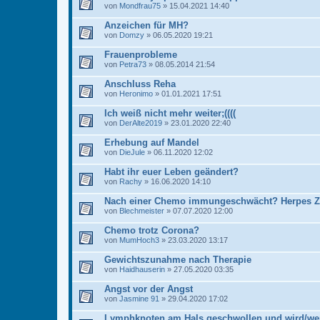
von
Mondfrau75
» 15.04.2021 14:40
Anzeichen für MH?
von
Domzy
» 06.05.2020 19:21
Frauenprobleme
von
Petra73
» 08.05.2014 21:54
Anschluss Reha
von
Heronimo
» 01.01.2021 17:51
Ich weiß nicht mehr weiter;((((
von
DerAlte2019
» 23.01.2020 22:40
Erhebung auf Mandel
von
DieJule
» 06.11.2020 12:02
Habt ihr euer Leben geändert?
von
Rachy
» 16.06.2020 14:10
Nach einer Chemo immungeschwächt? Herpes Zos
von
Blechmeister
» 07.07.2020 12:00
Chemo trotz Corona?
von
MumHoch3
» 23.03.2020 13:17
Gewichtszunahme nach Therapie
von
Haidhauserin
» 27.05.2020 03:35
Angst vor der Angst
von
Jasmine 91
» 29.04.2020 17:02
Lymphknoten am Hals geschwollen und wird/we