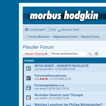
Schnellzugriff
FAQ
Benutzer Karte
Foren-Übersicht
Allgemeines Forum
Plauder Forum
Plauder Forum
Neues Thema
THEMEN
MITGLIEDER - GEBURTSTAGSLISTE
von
bonny0404
» 22.09.2005 19:48
Forumsinformationen
von
Axel B.
» 27.01.2006 22:42
Forenurgesteine u.a.
von
armin
» 05.05.2012 13:16
Normales Gewicht nach Therapie
von
Jen58
» 11.12.2022 11:09
Welches Lymphom hat Philipp Mickenbecker?