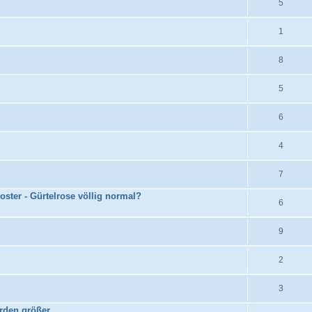
5
1
8
5
6
4
7
ter - Gürtelrose völlig normal?
6
9
2
3
rden größer