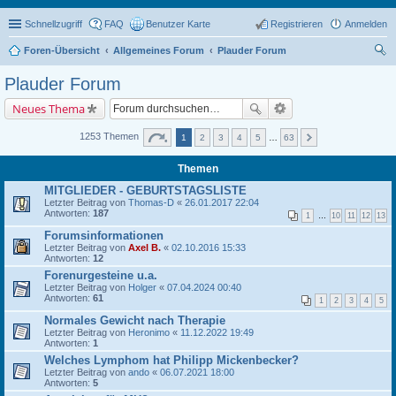
Schnellzugriff
FAQ
Benutzer Karte
Registrieren
Anmelden
Foren-Übersicht
Allgemeines Forum
Plauder Forum
uc
Plauder Forum
he
Neues Thema
1253 Themen
1
2
3
4
5
…
63
Themen
MITGLIEDER - GEBURTSTAGSLISTE
Letzter Beitrag von
Thomas-D
«
26.01.2017 22:04
Antworten:
187
1
…
10
11
12
13
Forumsinformationen
Letzter Beitrag von
Axel B.
«
02.10.2016 15:33
Antworten:
12
Forenurgesteine u.a.
Letzter Beitrag von
Holger
«
07.04.2024 00:40
Antworten:
61
1
2
3
4
5
Normales Gewicht nach Therapie
Letzter Beitrag von
Heronimo
«
11.12.2022 19:49
Antworten:
1
Welches Lymphom hat Philipp Mickenbecker?
Letzter Beitrag von
ando
«
06.07.2021 18:00
Antworten:
5