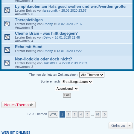
Antworten:
3
Lymphknoten am Hals geschwollen und wird/werden größer
Letzter Beitrag von
larssondk
«
28.03.2020 23:57
Antworten:
6
Therapiefolgen
Letzter Beitrag von
Rachy
«
08.02.2020 22:16
Antworten:
5
Chemo Brain - was hilft dagegen?
Letzter Beitrag von
Deko
«
16.01.2020 21:48
Antworten:
4
Reha mit Hund
Letzter Beitrag von
Rachy
«
13.01.2020 17:22
Non-Hodgkin oder doch nicht?
Letzter Beitrag von
Jules0905
«
22.08.2019 20:33
Antworten:
2
Themen der letzten Zeit anzeigen:
Sortiere nach
Neues Thema
1253 Themen
1
2
3
4
5
…
63
Gehe zu
WER IST ONLINE?