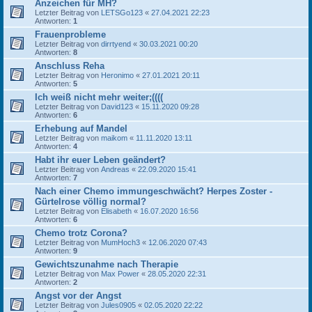
Anzeichen für MH?
Letzter Beitrag von
LETSGo123
«
27.04.2021 22:23
Antworten:
1
Frauenprobleme
Letzter Beitrag von
dirrtyend
«
30.03.2021 00:20
Antworten:
8
Anschluss Reha
Letzter Beitrag von
Heronimo
«
27.01.2021 20:11
Antworten:
5
Ich weiß nicht mehr weiter;((((
Letzter Beitrag von
David123
«
15.11.2020 09:28
Antworten:
6
Erhebung auf Mandel
Letzter Beitrag von
maikom
«
11.11.2020 13:11
Antworten:
4
Habt ihr euer Leben geändert?
Letzter Beitrag von
Andreas
«
22.09.2020 15:41
Antworten:
7
Nach einer Chemo immungeschwächt? Herpes Zoster -
Gürtelrose völlig normal?
Letzter Beitrag von
Elisabeth
«
16.07.2020 16:56
Antworten:
6
Chemo trotz Corona?
Letzter Beitrag von
MumHoch3
«
12.06.2020 07:43
Antworten:
9
Gewichtszunahme nach Therapie
Letzter Beitrag von
Max Power
«
28.05.2020 22:31
Antworten:
2
Angst vor der Angst
Letzter Beitrag von
Jules0905
«
02.05.2020 22:22