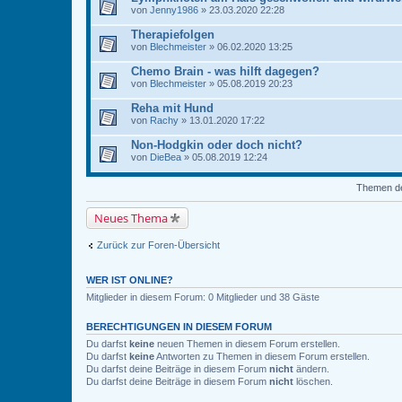
von
Jenny1986
» 23.03.2020 22:28
Therapiefolgen
von
Blechmeister
» 06.02.2020 13:25
Chemo Brain - was hilft dagegen?
von
Blechmeister
» 05.08.2019 20:23
Reha mit Hund
von
Rachy
» 13.01.2020 17:22
Non-Hodgkin oder doch nicht?
von
DieBea
» 05.08.2019 12:24
Themen der
Neues Thema
Zurück zur Foren-Übersicht
WER IST ONLINE?
Mitglieder in diesem Forum: 0 Mitglieder und 38 Gäste
BERECHTIGUNGEN IN DIESEM FORUM
Du darfst
keine
neuen Themen in diesem Forum erstellen.
Du darfst
keine
Antworten zu Themen in diesem Forum erstellen.
Du darfst deine Beiträge in diesem Forum
nicht
ändern.
Du darfst deine Beiträge in diesem Forum
nicht
löschen.