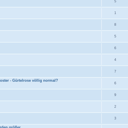
5
1
8
5
6
4
7
ter - Gürtelrose völlig normal?
6
9
2
3
rden größer