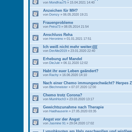
von
Mondfrau75
» 15.04.2021 14:40
Anzeichen für MH?
von
Domzy
» 06.05.2020 19:21
Frauenprobleme
von
Petra73
» 08.05.2014 21:54
Anschluss Reha
von
Heronimo
» 01.01.2021 17:51
Ich weiß nicht mehr weiter;((((
von
DerAlte2019
» 23.01.2020 22:40
Erhebung auf Mandel
von
DieJule
» 06.11.2020 12:02
Habt ihr euer Leben geändert?
von
Rachy
» 16.06.2020 14:10
Nach einer Chemo immungeschwächt? Herpes Zos
von
Blechmeister
» 07.07.2020 12:00
Chemo trotz Corona?
von
MumHoch3
» 23.03.2020 13:17
Gewichtszunahme nach Therapie
von
Haidhauserin
» 27.05.2020 03:35
Angst vor der Angst
von
Jasmine 91
» 29.04.2020 17:02
Lymphknoten am Hals geschwollen und wird/we