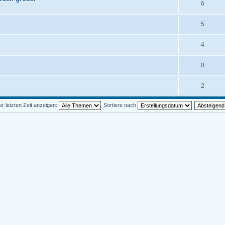
6
5
4
0
2
 letzten Zeit anzeigen:
Sortiere nach