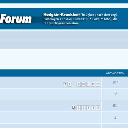
ANTWORTEN
187
1
…
9
10
11
12
13
12
61
1
2
3
4
5
1