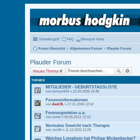
Schnellzugriff
FAQ
Benutzer Karte
Foren-Übersicht
Allgemeines Forum
Plauder Forum
Plauder Forum
Neues Thema
THEMEN
MITGLIEDER - GEBURTSTAGSLISTE
von
bonny0404
» 22.09.2005 19:48
Forumsinformationen
von
Axel B.
» 27.01.2006 22:42
Forenurgesteine u.a.
von
armin
» 05.05.2012 13:16
Normales Gewicht nach Therapie
von
Jen58
» 11.12.2022 11:09
Welches Lymphom hat Philipp Mickenbecker?