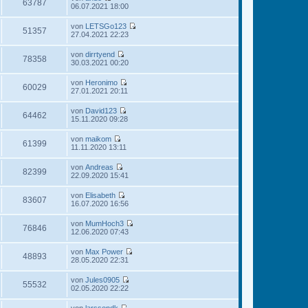
e
63787
i
N
06.07.2021 18:00
r
g
s
t
e
B
t
r
u
e
von
LETSGo123
e
a
e
51357
i
N
27.04.2021 22:23
r
g
s
t
e
B
t
r
u
e
von
dirrtyend
e
a
e
78358
i
N
30.03.2021 00:20
r
g
s
t
e
B
t
r
u
e
von
Heronimo
e
a
e
60029
i
N
27.01.2021 20:11
r
g
s
t
e
B
t
r
u
e
von
David123
e
a
e
64462
i
N
15.11.2020 09:28
r
g
s
t
e
B
t
r
u
e
von
maikom
e
a
e
61399
i
N
11.11.2020 13:11
r
g
s
t
e
B
t
r
u
e
von
Andreas
e
a
e
82399
i
N
22.09.2020 15:41
r
g
s
t
e
B
t
r
u
e
von
Elisabeth
e
a
e
83607
i
N
16.07.2020 16:56
r
g
s
t
e
B
t
r
u
e
von
MumHoch3
e
a
e
76846
i
N
12.06.2020 07:43
r
g
s
t
e
B
t
r
u
e
von
Max Power
e
a
e
48893
i
N
28.05.2020 22:31
r
g
s
t
e
B
t
r
u
e
von
Jules0905
e
a
e
55532
i
N
02.05.2020 22:22
r
g
s
t
e
B
t
r
u
e