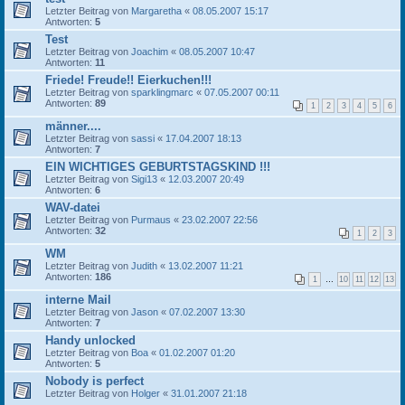
Letzter Beitrag von
Margaretha
«
08.05.2007 15:17
Antworten:
5
Test
Letzter Beitrag von
Joachim
«
08.05.2007 10:47
Antworten:
11
Friede! Freude!! Eierkuchen!!!
Letzter Beitrag von
sparklingmarc
«
07.05.2007 00:11
Antworten:
89
1
2
3
4
5
6
männer....
Letzter Beitrag von
sassi
«
17.04.2007 18:13
Antworten:
7
EIN WICHTIGES GEBURTSTAGSKIND !!!
Letzter Beitrag von
Sigi13
«
12.03.2007 20:49
Antworten:
6
WAV-datei
Letzter Beitrag von
Purmaus
«
23.02.2007 22:56
Antworten:
32
1
2
3
WM
Letzter Beitrag von
Judith
«
13.02.2007 11:21
Antworten:
186
1
…
10
11
12
13
interne Mail
Letzter Beitrag von
Jason
«
07.02.2007 13:30
Antworten:
7
Handy unlocked
Letzter Beitrag von
Boa
«
01.02.2007 01:20
Antworten:
5
Nobody is perfect
Letzter Beitrag von
Holger
«
31.01.2007 21:18