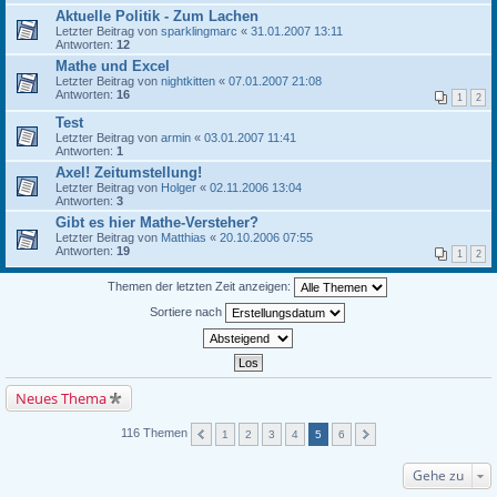
Aktuelle Politik - Zum Lachen
Letzter Beitrag von
sparklingmarc
«
31.01.2007 13:11
Antworten:
12
Mathe und Excel
Letzter Beitrag von
nightkitten
«
07.01.2007 21:08
Antworten:
16
1
2
Test
Letzter Beitrag von
armin
«
03.01.2007 11:41
Antworten:
1
Axel! Zeitumstellung!
Letzter Beitrag von
Holger
«
02.11.2006 13:04
Antworten:
3
Gibt es hier Mathe-Versteher?
Letzter Beitrag von
Matthias
«
20.10.2006 07:55
Antworten:
19
1
2
Themen der letzten Zeit anzeigen:
Sortiere nach
Neues Thema
116 Themen
1
2
3
4
5
6
Gehe zu