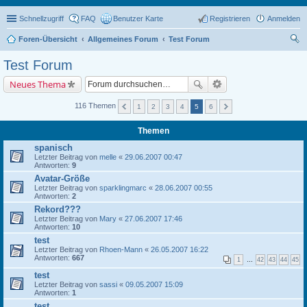
Schnellzugriff
FAQ
Benutzer Karte
Registrieren
Anmelden
Foren-Übersicht
Allgemeines Forum
Test Forum
uc
Test Forum
he
Neues Thema
116 Themen
1
2
3
4
5
6
Themen
spanisch
Letzter Beitrag von
melle
«
29.06.2007 00:47
Antworten:
9
Avatar-Größe
Letzter Beitrag von
sparklingmarc
«
28.06.2007 00:55
Antworten:
2
Rekord???
Letzter Beitrag von
Mary
«
27.06.2007 17:46
Antworten:
10
test
Letzter Beitrag von
Rhoen-Mann
«
26.05.2007 16:22
Antworten:
667
1
…
42
43
44
45
test
Letzter Beitrag von
sassi
«
09.05.2007 15:09
Antworten:
1
test