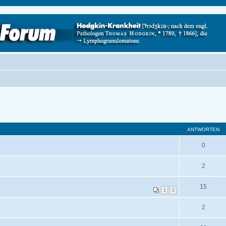
ANTWORTEN
0
2
15
1
2
2