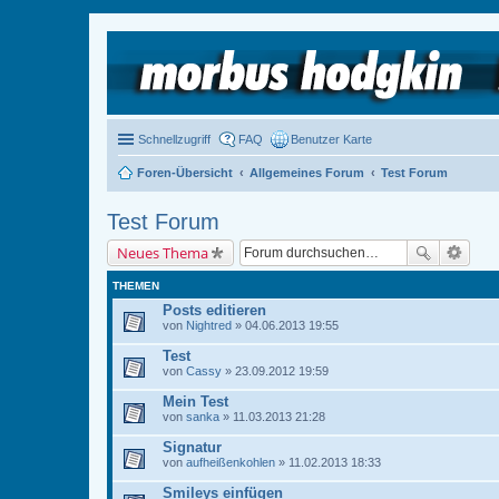
Schnellzugriff
FAQ
Benutzer Karte
Foren-Übersicht
Allgemeines Forum
Test Forum
Test Forum
Neues Thema
THEMEN
Posts editieren
von
Nightred
» 04.06.2013 19:55
Test
von
Cassy
» 23.09.2012 19:59
Mein Test
von
sanka
» 11.03.2013 21:28
Signatur
von
aufheißenkohlen
» 11.02.2013 18:33
Smileys einfügen