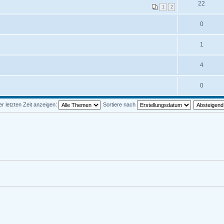
22
1
2
0
1
4
0
 letzten Zeit anzeigen:
Sortiere nach