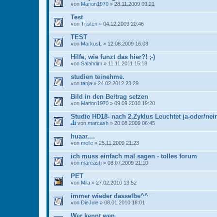
von
Marion1970
» 28.11.2009 09:21
Test
von
Tristen
» 04.12.2009 20:46
TEST
von
MarkusL
» 12.08.2009 16:08
Hilfe, wie funzt das hier?! ;-)
von
Salahdim
» 11.11.2011 15:18
studien teinehme.
von
tanja
» 24.02.2012 23:29
Bild in den Beitrag setzen
von
Marion1970
» 09.09.2010 19:20
Studie HD18- nach 2.Zyklus Leuchtet ja-oder/ne
von
marcash
» 20.08.2009 06:45
D
i
huaar....
e
von
melle
» 25.11.2009 21:23
s
e
ich muss einfach mal sagen - tolles forum
s
von
T
marcash
» 08.07.2009 21:10
h
e
PET
m
von
Mila
» 27.02.2010 13:52
a
b
immer wieder dasselbe^^
e
von
DieJule
» 08.01.2010 18:01
i
n
Wer kennt wen
h