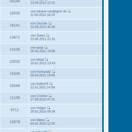
e
54194
i
N
13.09.2012 12:31
r
g
s
t
e
B
t
r
u
e
von
takano-san@gmx.de
e
a
e
10535
i
N
11.09.2012 16:24
r
g
s
t
e
B
t
r
u
e
von
DieJule
e
a
e
18141
i
N
10.09.2012 20:05
r
g
s
t
e
B
t
r
u
e
von
Sutau
e
a
e
13671
i
N
23.06.2012 22:31
r
g
s
t
e
B
t
r
u
e
von
tanja
e
a
e
14105
i
N
26.02.2012 19:56
r
g
s
t
e
B
t
r
u
e
von
Mariii
e
a
e
23232
i
N
15.02.2012 13:43
r
g
s
t
e
B
t
r
u
e
von
frankpady
e
a
e
15345
i
N
06.03.2011 19:49
r
g
s
t
e
B
t
r
u
e
von
Katha76
e
a
e
19269
i
N
12.01.2011 14:58
r
g
s
t
e
B
t
r
u
e
von
Cristine
e
a
e
11106
i
N
17.08.2010 07:31
r
g
s
t
e
B
t
r
u
e
von
Holger
e
a
e
8712
i
N
28.02.2010 08:34
r
g
s
t
e
B
t
r
u
e
von
Miime
e
a
e
10679
i
N
04.02.2010 12:00
r
g
s
t
e
B
t
r
u
e