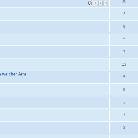
30
1
2
3
2
9
5
7
13
in welcher Arm
5
9
3
1
3