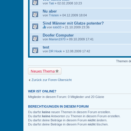
a
von
Tati
» 02.02.2008 10:23
l
t
Nu aber
e
von
Tristen
» 04.12.2009 18:04
t
e
Sind Männer mit Glatze potenter?
i
n
von
tobi33
» 21.10.2009 23:36
D
e
i
U
Doofer Computer
e
m
von
Marion1970
» 09.10.2009 17:41
s
f
e
r
test
s
a
von
T
DR Hook
» 12.08.2009 17:42
g
h
e
e
.
Themen der
m
a
b
Neues Thema
e
i
n
Zurück zur Foren-Übersicht
h
a
l
WER IST ONLINE?
t
Mitglieder in diesem Forum: 0 Mitglieder und 20 Gäste
e
t
e
BERECHTIGUNGEN IN DIESEM FORUM
i
n
Du darfst
keine
neuen Themen in diesem Forum erstellen.
e
Du darfst
keine
Antworten zu Themen in diesem Forum erstellen.
U
Du darfst deine Beiträge in diesem Forum
nicht
ändern.
m
Du darfst deine Beiträge in diesem Forum
nicht
löschen.
f
r