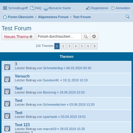
Schnellzugriff
FAQ
Benutzer Karte
Registrieren
Anmelden
Foren-Übersicht
Allgemeines Forum
Test Forum
uc
Test Forum
he
Neues Thema
116 Themen
1
2
3
4
5
6
Themen
3
Letzter Beitrag von
Schmetterling
«
06.03.2020 00:30
Versuch
Letzter Beitrag von
SusekenM.
«
19.11.2019 10:19
Test
Letzter Beitrag von
Bestrong
«
18.06.2019 22:03
Test
Letzter Beitrag von
Schneewittchen
«
03.06.2019 13:20
Test
Letzter Beitrag von
sparhawk
«
03.04.2019 19:51
Test 123
Letzter Beitrag von
marcel19
«
28.03.2019 15:35
Antworten:
1