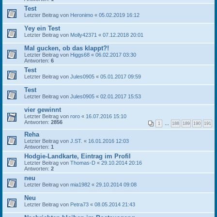
Test
Letzter Beitrag von
Heronimo
«
05.02.2019 16:12
Yey ein Test
Letzter Beitrag von
Molly42371
«
07.12.2018 20:01
Mal gucken, ob das klappt?!
Letzter Beitrag von
Higgs68
«
06.02.2017 03:30
Antworten:
6
Test
Letzter Beitrag von
Jules0905
«
05.01.2017 09:59
Test
Letzter Beitrag von
Jules0905
«
02.01.2017 15:53
vier gewinnt
Letzter Beitrag von
roro
«
16.07.2016 15:10
Antworten:
2856
1
…
188
189
190
191
Reha
Letzter Beitrag von
J.ST.
«
16.01.2016 12:03
Antworten:
1
Hodgie-Landkarte, Eintrag im Profil
Letzter Beitrag von
Thomas-D
«
29.10.2014 20:16
Antworten:
2
neu
Letzter Beitrag von
mia1982
«
29.10.2014 09:08
Neu
Letzter Beitrag von
Petra73
«
08.05.2014 21:43