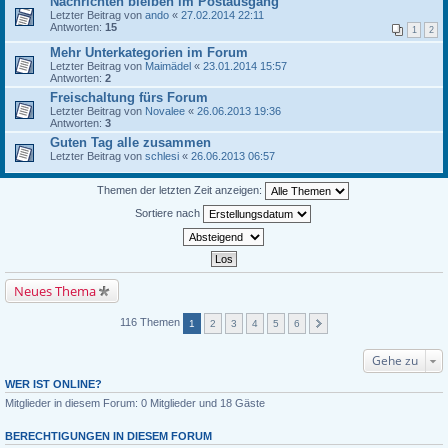
Nachrichten bleiben im Postausgang
Letzter Beitrag von
ando
«
27.02.2014 22:11
Antworten:
15
1
2
Mehr Unterkategorien im Forum
Letzter Beitrag von
Maimädel
«
23.01.2014 15:57
Antworten:
2
Freischaltung fürs Forum
Letzter Beitrag von
Novalee
«
26.06.2013 19:36
Antworten:
3
Guten Tag alle zusammen
Letzter Beitrag von
schlesi
«
26.06.2013 06:57
Themen der letzten Zeit anzeigen:
Sortiere nach
Neues Thema
116 Themen
1
2
3
4
5
6
Gehe zu
WER IST ONLINE?
Mitglieder in diesem Forum: 0 Mitglieder und 18 Gäste
BERECHTIGUNGEN IN DIESEM FORUM