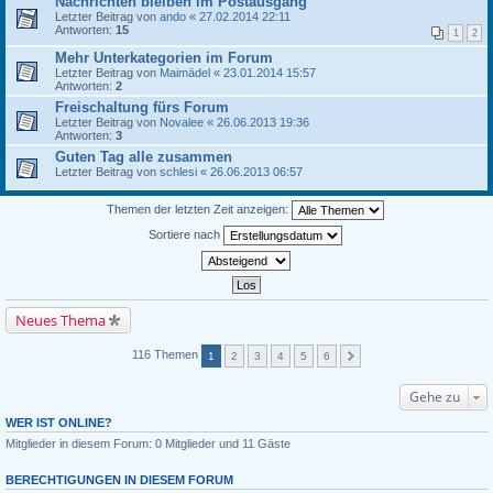
Nachrichten bleiben im Postausgang
Letzter Beitrag von
ando
«
27.02.2014 22:11
Antworten:
15
1
2
Mehr Unterkategorien im Forum
Letzter Beitrag von
Maimädel
«
23.01.2014 15:57
Antworten:
2
Freischaltung fürs Forum
Letzter Beitrag von
Novalee
«
26.06.2013 19:36
Antworten:
3
Guten Tag alle zusammen
Letzter Beitrag von
schlesi
«
26.06.2013 06:57
Themen der letzten Zeit anzeigen:
Sortiere nach
Neues Thema
116 Themen
1
2
3
4
5
6
Gehe zu
WER IST ONLINE?
Mitglieder in diesem Forum: 0 Mitglieder und 11 Gäste
BERECHTIGUNGEN IN DIESEM FORUM