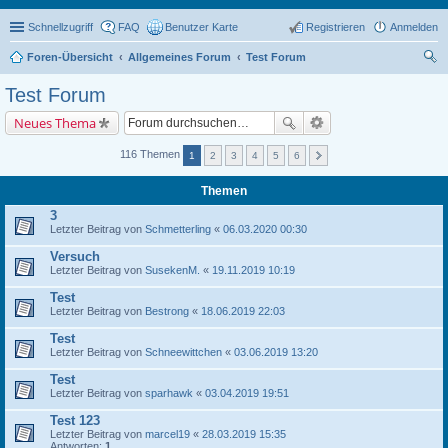
Schnellzugriff
FAQ
Benutzer Karte
Registrieren
Anmelden
Foren-Übersicht
Allgemeines Forum
Test Forum
uc
Test Forum
he
Neues Thema
116 Themen
1
2
3
4
5
6
Themen
3
Letzter Beitrag von
Schmetterling
«
06.03.2020 00:30
Versuch
Letzter Beitrag von
SusekenM.
«
19.11.2019 10:19
Test
Letzter Beitrag von
Bestrong
«
18.06.2019 22:03
Test
Letzter Beitrag von
Schneewittchen
«
03.06.2019 13:20
Test
Letzter Beitrag von
sparhawk
«
03.04.2019 19:51
Test 123
Letzter Beitrag von
marcel19
«
28.03.2019 15:35
Antworten:
1