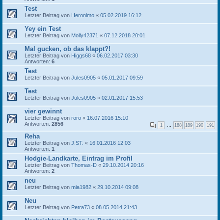
Test
Letzter Beitrag von
Heronimo
«
05.02.2019 16:12
Yey ein Test
Letzter Beitrag von
Molly42371
«
07.12.2018 20:01
Mal gucken, ob das klappt?!
Letzter Beitrag von
Higgs68
«
06.02.2017 03:30
Antworten:
6
Test
Letzter Beitrag von
Jules0905
«
05.01.2017 09:59
Test
Letzter Beitrag von
Jules0905
«
02.01.2017 15:53
vier gewinnt
Letzter Beitrag von
roro
«
16.07.2016 15:10
Antworten:
2856
1
…
188
189
190
191
Reha
Letzter Beitrag von
J.ST.
«
16.01.2016 12:03
Antworten:
1
Hodgie-Landkarte, Eintrag im Profil
Letzter Beitrag von
Thomas-D
«
29.10.2014 20:16
Antworten:
2
neu
Letzter Beitrag von
mia1982
«
29.10.2014 09:08
Neu
Letzter Beitrag von
Petra73
«
08.05.2014 21:43