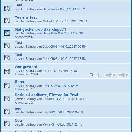
Test
Letzter Beitrag von
Heronimo
«
05.02.2019 16:12
Yey ein Test
Letzter Beitrag von
Molly42371
«
07.12.2018 20:01
Mal gucken, ob das klappt?!
Letzter Beitrag von
Higgs68
«
06.02.2017 03:30
Antworten:
6
Test
Letzter Beitrag von
Jules0905
«
05.01.2017 09:59
Test
Letzter Beitrag von
Jules0905
«
02.01.2017 15:53
vier gewinnt
Letzter Beitrag von
roro
«
16.07.2016 15:10
Antworten:
2856
1
…
188
189
190
191
Reha
Letzter Beitrag von
J.ST.
«
16.01.2016 12:03
Antworten:
1
Hodgie-Landkarte, Eintrag im Profil
Letzter Beitrag von
Thomas-D
«
29.10.2014 20:16
Antworten:
2
neu
Letzter Beitrag von
mia1982
«
29.10.2014 09:08
Neu
Letzter Beitrag von
Petra73
«
08.05.2014 21:43