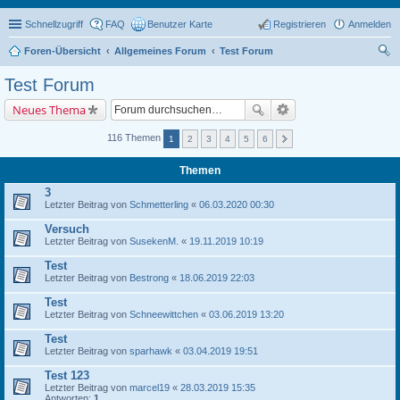
Schnellzugriff
FAQ
Benutzer Karte
Registrieren
Anmelden
Foren-Übersicht
Allgemeines Forum
Test Forum
uc
Test Forum
he
Neues Thema
116 Themen
1
2
3
4
5
6
Themen
3
Letzter Beitrag von
Schmetterling
«
06.03.2020 00:30
Versuch
Letzter Beitrag von
SusekenM.
«
19.11.2019 10:19
Test
Letzter Beitrag von
Bestrong
«
18.06.2019 22:03
Test
Letzter Beitrag von
Schneewittchen
«
03.06.2019 13:20
Test
Letzter Beitrag von
sparhawk
«
03.04.2019 19:51
Test 123
Letzter Beitrag von
marcel19
«
28.03.2019 15:35
Antworten:
1