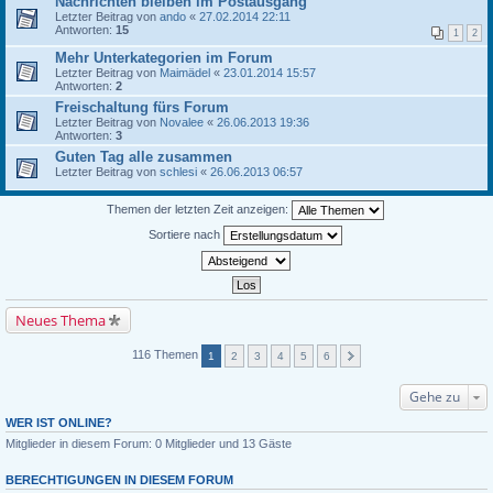
Nachrichten bleiben im Postausgang
Letzter Beitrag von
ando
«
27.02.2014 22:11
Antworten:
15
1
2
Mehr Unterkategorien im Forum
Letzter Beitrag von
Maimädel
«
23.01.2014 15:57
Antworten:
2
Freischaltung fürs Forum
Letzter Beitrag von
Novalee
«
26.06.2013 19:36
Antworten:
3
Guten Tag alle zusammen
Letzter Beitrag von
schlesi
«
26.06.2013 06:57
Themen der letzten Zeit anzeigen:
Sortiere nach
Neues Thema
116 Themen
1
2
3
4
5
6
Gehe zu
WER IST ONLINE?
Mitglieder in diesem Forum: 0 Mitglieder und 13 Gäste
BERECHTIGUNGEN IN DIESEM FORUM