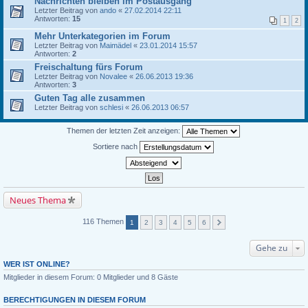
Nachrichten bleiben im Postausgang
Letzter Beitrag von
ando
«
27.02.2014 22:11
Antworten:
15
1
2
Mehr Unterkategorien im Forum
Letzter Beitrag von
Maimädel
«
23.01.2014 15:57
Antworten:
2
Freischaltung fürs Forum
Letzter Beitrag von
Novalee
«
26.06.2013 19:36
Antworten:
3
Guten Tag alle zusammen
Letzter Beitrag von
schlesi
«
26.06.2013 06:57
Themen der letzten Zeit anzeigen:
Sortiere nach
Neues Thema
116 Themen
1
2
3
4
5
6
Gehe zu
WER IST ONLINE?
Mitglieder in diesem Forum: 0 Mitglieder und 8 Gäste
BERECHTIGUNGEN IN DIESEM FORUM