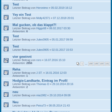
Test
Letzter Beitrag von
Heronimo
«
05.02.2019 16:12
Yey ein Test
Letzter Beitrag von
Molly42371
«
07.12.2018 20:01
Mal gucken, ob das klappt?!
Letzter Beitrag von
Higgs68
«
06.02.2017 03:30
Antworten:
6
Test
Letzter Beitrag von
Jules0905
«
05.01.2017 09:59
Test
Letzter Beitrag von
Jules0905
«
02.01.2017 15:53
vier gewinnt
Letzter Beitrag von
roro
«
16.07.2016 15:10
Antworten:
2856
1
…
188
189
190
191
Reha
Letzter Beitrag von
J.ST.
«
16.01.2016 12:03
Antworten:
1
Hodgie-Landkarte, Eintrag im Profil
Letzter Beitrag von
Thomas-D
«
29.10.2014 20:16
Antworten:
2
neu
Letzter Beitrag von
mia1982
«
29.10.2014 09:08
Neu
Letzter Beitrag von
Petra73
«
08.05.2014 21:43