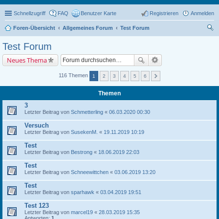
Schnellzugriff
FAQ
Benutzer Karte
Registrieren
Anmelden
Foren-Übersicht
Allgemeines Forum
Test Forum
uc
Test Forum
he
Neues Thema
116 Themen
1
2
3
4
5
6
Themen
3
Letzter Beitrag von
Schmetterling
«
06.03.2020 00:30
Versuch
Letzter Beitrag von
SusekenM.
«
19.11.2019 10:19
Test
Letzter Beitrag von
Bestrong
«
18.06.2019 22:03
Test
Letzter Beitrag von
Schneewittchen
«
03.06.2019 13:20
Test
Letzter Beitrag von
sparhawk
«
03.04.2019 19:51
Test 123
Letzter Beitrag von
marcel19
«
28.03.2019 15:35
Antworten:
1