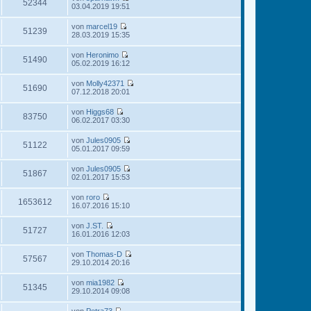
e
52344
i
N
03.04.2019 19:51
r
g
s
t
e
B
t
r
u
e
von
marcel19
e
a
e
51239
i
N
28.03.2019 15:35
r
g
s
t
e
B
t
r
u
e
von
Heronimo
e
a
e
51490
i
N
05.02.2019 16:12
r
g
s
t
e
B
t
r
u
e
von
Molly42371
e
a
e
51690
i
N
07.12.2018 20:01
r
g
s
t
e
B
t
r
u
e
von
Higgs68
e
a
e
83750
i
N
06.02.2017 03:30
r
g
s
t
e
B
t
r
u
e
von
Jules0905
e
a
e
51122
i
N
05.01.2017 09:59
r
g
s
t
e
B
t
r
u
e
von
Jules0905
e
a
e
51867
i
N
02.01.2017 15:53
r
g
s
t
e
B
t
r
u
e
von
roro
e
a
e
1653612
i
N
16.07.2016 15:10
r
g
s
t
e
B
t
r
u
e
von
J.ST.
e
a
e
51727
i
N
16.01.2016 12:03
r
g
s
t
e
B
t
r
u
e
von
Thomas-D
e
a
e
57567
i
N
29.10.2014 20:16
r
g
s
t
e
B
t
r
u
e
von
mia1982
e
a
e
51345
i
N
29.10.2014 09:08
r
g
s
t
e
B
t
r
u
e