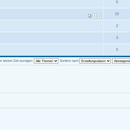
0
15
1
2
2
3
0
 letzten Zeit anzeigen:
Sortiere nach