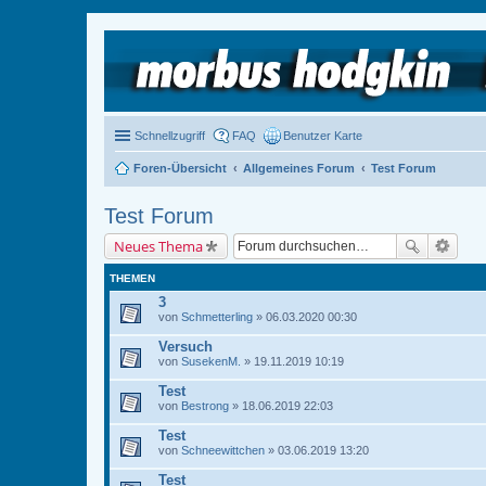
Schnellzugriff
FAQ
Benutzer Karte
Foren-Übersicht
Allgemeines Forum
Test Forum
Test Forum
Neues Thema
THEMEN
3
von
Schmetterling
» 06.03.2020 00:30
Versuch
von
SusekenM.
» 19.11.2019 10:19
Test
von
Bestrong
» 18.06.2019 22:03
Test
von
Schneewittchen
» 03.06.2019 13:20
Test