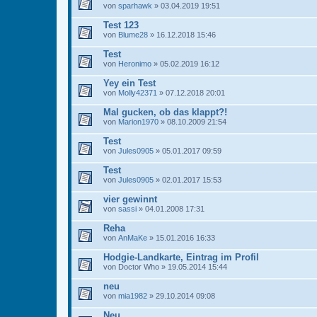
von
sparhawk
» 03.04.2019 19:51
Test 123
von
Blume28
» 16.12.2018 15:46
Test
von
Heronimo
» 05.02.2019 16:12
Yey ein Test
von
Molly42371
» 07.12.2018 20:01
Mal gucken, ob das klappt?!
von
Marion1970
» 08.10.2009 21:54
Test
von
Jules0905
» 05.01.2017 09:59
Test
von
Jules0905
» 02.01.2017 15:53
vier gewinnt
von
sassi
» 04.01.2008 17:31
Reha
von
AnMaKe
» 15.01.2016 16:33
Hodgie-Landkarte, Eintrag im Profil
von
Doctor Who
» 19.05.2014 15:44
neu
von
mia1982
» 29.10.2014 09:08
Neu