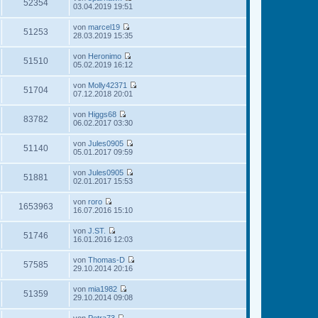
e
52354
i
N
03.04.2019 19:51
r
g
s
t
e
B
t
r
u
e
von
marcel19
e
a
e
51253
i
N
28.03.2019 15:35
r
g
s
t
e
B
t
r
u
e
von
Heronimo
e
a
e
51510
i
N
05.02.2019 16:12
r
g
s
t
e
B
t
r
u
e
von
Molly42371
e
a
e
51704
i
N
07.12.2018 20:01
r
g
s
t
e
B
t
r
u
e
von
Higgs68
e
a
e
83782
i
N
06.02.2017 03:30
r
g
s
t
e
B
t
r
u
e
von
Jules0905
e
a
e
51140
i
N
05.01.2017 09:59
r
g
s
t
e
B
t
r
u
e
von
Jules0905
e
a
e
51881
i
N
02.01.2017 15:53
r
g
s
t
e
B
t
r
u
e
von
roro
e
a
e
1653963
i
N
16.07.2016 15:10
r
g
s
t
e
B
t
r
u
e
von
J.ST.
e
a
e
51746
i
N
16.01.2016 12:03
r
g
s
t
e
B
t
r
u
e
von
Thomas-D
e
a
e
57585
i
N
29.10.2014 20:16
r
g
s
t
e
B
t
r
u
e
von
mia1982
e
a
e
51359
i
N
29.10.2014 09:08
r
g
s
t
e
B
t
r
u
e