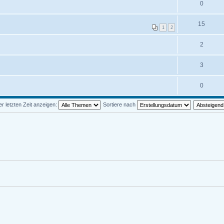
0
15
1
2
2
3
0
 letzten Zeit anzeigen:
Sortiere nach