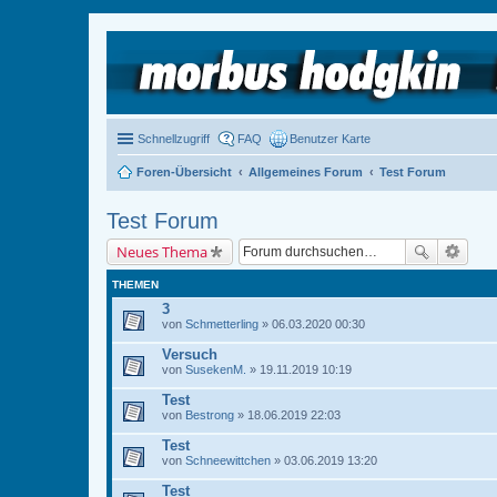
Schnellzugriff
FAQ
Benutzer Karte
Foren-Übersicht
Allgemeines Forum
Test Forum
Test Forum
Neues Thema
THEMEN
3
von
Schmetterling
» 06.03.2020 00:30
Versuch
von
SusekenM.
» 19.11.2019 10:19
Test
von
Bestrong
» 18.06.2019 22:03
Test
von
Schneewittchen
» 03.06.2019 13:20
Test