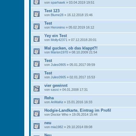
von
sparhawk
» 03.04.2019 19:51
Test 123
von
Blume28
» 16.12.2018 15:46
Test
von
Heronimo
» 05.02.2019 16:12
Yey ein Test
von
Molly42371
» 07.12.2018 20:01
Mal gucken, ob das klappt?!
von
Marion1970
» 08.10.2009 21:54
Test
von
Jules0905
» 05.01.2017 09:59
Test
von
Jules0905
» 02.01.2017 15:53
vier gewinnt
von
sassi
» 04.01.2008 17:31
Reha
von
AnMaKe
» 15.01.2016 16:33
Hodgie-Landkarte, Eintrag im Profil
von
Doctor Who
» 19.05.2014 15:44
neu
von
mia1982
» 29.10.2014 09:08
Neu