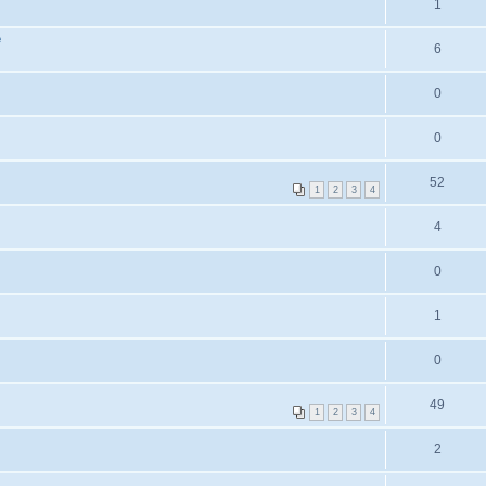
1
e
6
0
0
52
1
2
3
4
4
0
1
0
49
1
2
3
4
2