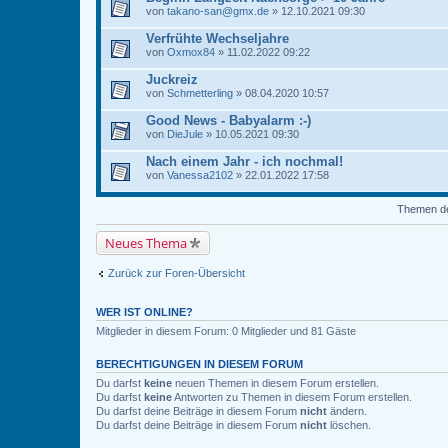
von
takano-san@gmx.de
» 12.10.2021 09:30
Verfrühte Wechseljahre
von
Oxmox84
» 11.02.2022 09:22
Juckreiz
von
Schmetterling
» 08.04.2020 10:57
Good News - Babyalarm :-)
von
DieJule
» 10.05.2021 09:30
Nach einem Jahr - ich nochmal!
von
Vanessa2102
» 22.01.2022 17:58
Themen der
Neues Thema
Zurück zur Foren-Übersicht
WER IST ONLINE?
Mitglieder in diesem Forum: 0 Mitglieder und 81 Gäste
BERECHTIGUNGEN IN DIESEM FORUM
Du darfst
keine
neuen Themen in diesem Forum erstellen.
Du darfst
keine
Antworten zu Themen in diesem Forum erstellen.
Du darfst deine Beiträge in diesem Forum
nicht
ändern.
Du darfst deine Beiträge in diesem Forum
nicht
löschen.