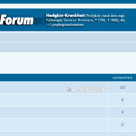
ANTWORTEN
102
1
…
3
4
5
6
7
9
9
0