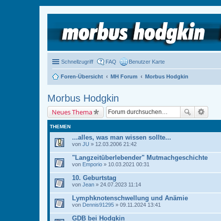
Schnellzugriff
FAQ
Benutzer Karte
Foren-Übersicht
MH Forum
Morbus Hodgkin
Morbus Hodgkin
Neues Thema
THEMEN
...alles, was man wissen sollte...
von
JU
» 12.03.2006 21:42
"Langzeitüberlebender" Mutmachgeschichte
von
Emporio
» 10.03.2021 00:31
10. Geburtstag
von
Jean
» 24.07.2023 11:14
Lymphknotenschwellung und Anämie
von
Dennis91295
» 09.11.2024 13:41
GDB bei Hodgkin