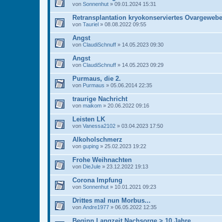
von
Sonnenhut
» 09.01.2024 15:31
Retransplantation kryokonserviertes Ovargeweb
von
Tauriel
» 08.08.2022 09:55
Angst
von
ClaudiSchnuff
» 14.05.2023 09:30
Angst
von
ClaudiSchnuff
» 14.05.2023 09:29
Purmaus, die 2.
von
Purmaus
» 05.06.2014 22:35
traurige Nachricht
von
maikom
» 20.06.2022 09:16
Leisten LK
von
Vanessa2102
» 03.04.2023 17:50
Alkoholschmerz
von
guping
» 25.02.2023 19:22
Frohe Weihnachten
von
DieJule
» 23.12.2022 19:13
Corona Impfung
von
Sonnenhut
» 10.01.2021 09:23
Drittes mal nun Morbus...
von
Andre1977
» 06.05.2022 12:35
Beginn Langzeit Nachsorge > 10 Jahre