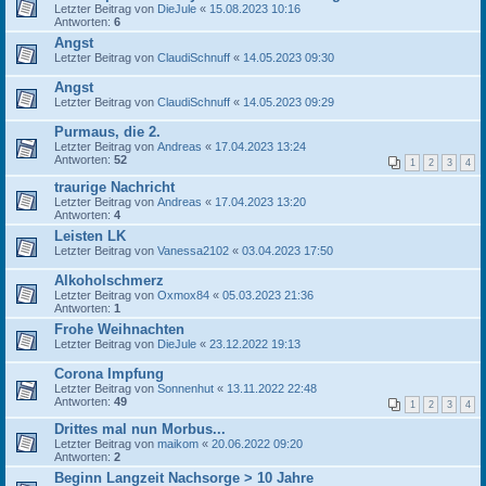
Letzter Beitrag von
DieJule
«
15.08.2023 10:16
Antworten:
6
Angst
Letzter Beitrag von
ClaudiSchnuff
«
14.05.2023 09:30
Angst
Letzter Beitrag von
ClaudiSchnuff
«
14.05.2023 09:29
Purmaus, die 2.
Letzter Beitrag von
Andreas
«
17.04.2023 13:24
Antworten:
52
1
2
3
4
traurige Nachricht
Letzter Beitrag von
Andreas
«
17.04.2023 13:20
Antworten:
4
Leisten LK
Letzter Beitrag von
Vanessa2102
«
03.04.2023 17:50
Alkoholschmerz
Letzter Beitrag von
Oxmox84
«
05.03.2023 21:36
Antworten:
1
Frohe Weihnachten
Letzter Beitrag von
DieJule
«
23.12.2022 19:13
Corona Impfung
Letzter Beitrag von
Sonnenhut
«
13.11.2022 22:48
Antworten:
49
1
2
3
4
Drittes mal nun Morbus...
Letzter Beitrag von
maikom
«
20.06.2022 09:20
Antworten:
2
Beginn Langzeit Nachsorge > 10 Jahre