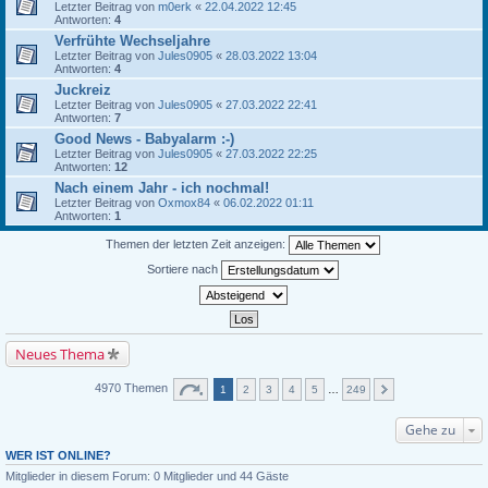
Letzter Beitrag von
m0erk
«
22.04.2022 12:45
Antworten:
4
Verfrühte Wechseljahre
Letzter Beitrag von
Jules0905
«
28.03.2022 13:04
Antworten:
4
Juckreiz
Letzter Beitrag von
Jules0905
«
27.03.2022 22:41
Antworten:
7
Good News - Babyalarm :-)
Letzter Beitrag von
Jules0905
«
27.03.2022 22:25
Antworten:
12
Nach einem Jahr - ich nochmal!
Letzter Beitrag von
Oxmox84
«
06.02.2022 01:11
Antworten:
1
Themen der letzten Zeit anzeigen:
Sortiere nach
Neues Thema
4970 Themen
1
2
3
4
5
…
249
Gehe zu
WER IST ONLINE?
Mitglieder in diesem Forum: 0 Mitglieder und 44 Gäste