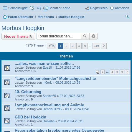
Schnellzugriff
FAQ
Benutzer Karte
Registrieren
Anmelden
Foren-Übersicht
MH Forum
Morbus Hodgkin
uc
Morbus Hodgkin
he
Neues Thema
4970 Themen
1
2
3
4
5
…
249
Themen
...alles, was man wissen sollte...
Letzter Beitrag von
Ege10
«
31.07.2018 17:56
Antworten:
102
1
…
4
5
6
7
"Langzeitüberlebender" Mutmachgeschichte
Letzter Beitrag von
m0erk
«
08.06.2026 13:29
Antworten:
9
10. Geburtstag
Letzter Beitrag von
Sabine65
«
27.02.2026 23:57
Antworten:
9
Lymphknotenschwellung und Anämie
Letzter Beitrag von
Dennis91295
«
09.11.2024 13:41
GDB bei Hodgkin
Letzter Beitrag von
Doninha
«
23.08.2024 23:31
Antworten:
1
Retransplantation kryokonserviertes Ovargewebe