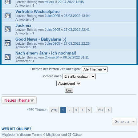
Letzter Beitrag von
m0erk
«
22.04.2022 12:45
Antworten:
4
Verfrühte Wechseljahre
Letzter Beitrag von
Jules0905
«
28.03.2022 13:04
Antworten:
4
Juckreiz
Letzter Beitrag von
Jules0905
«
27.03.2022 22:41
Antworten:
7
Good News - Babyalarm :-)
Letzter Beitrag von
Jules0905
«
27.03.2022 22:25
Antworten:
12
Nach einem Jahr - ich nochmal!
Letzter Beitrag von
Oxmox84
«
06.02.2022 01:11
Antworten:
1
Themen der letzten Zeit anzeigen:
Sortiere nach
Neues Thema
4970 Themen
1
2
3
4
5
…
249
Gehe zu
WER IST ONLINE?
Mitglieder in diesem Forum: 0 Mitglieder und 27 Gäste