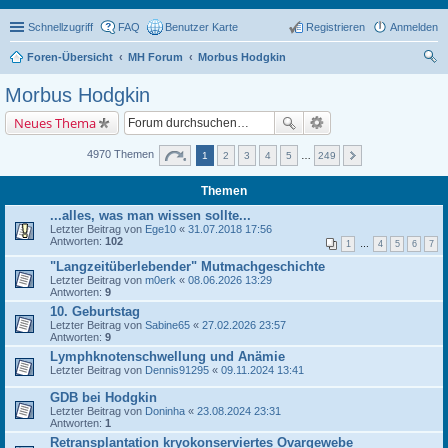
Schnellzugriff
FAQ
Benutzer Karte
Registrieren
Anmelden
Foren-Übersicht
MH Forum
Morbus Hodgkin
uc
Morbus Hodgkin
he
Neues Thema
4970 Themen
1
2
3
4
5
…
249
Themen
...alles, was man wissen sollte...
Letzter Beitrag von
Ege10
«
31.07.2018 17:56
Antworten:
102
1
…
4
5
6
7
"Langzeitüberlebender" Mutmachgeschichte
Letzter Beitrag von
m0erk
«
08.06.2026 13:29
Antworten:
9
10. Geburtstag
Letzter Beitrag von
Sabine65
«
27.02.2026 23:57
Antworten:
9
Lymphknotenschwellung und Anämie
Letzter Beitrag von
Dennis91295
«
09.11.2024 13:41
GDB bei Hodgkin
Letzter Beitrag von
Doninha
«
23.08.2024 23:31
Antworten:
1
Retransplantation kryokonserviertes Ovargewebe