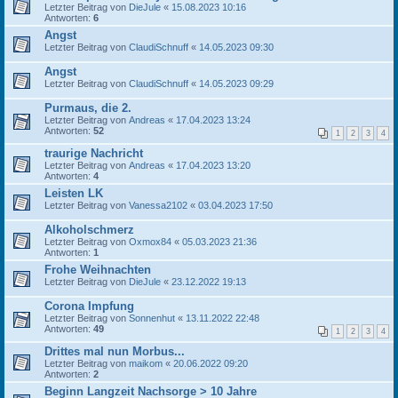
Letzter Beitrag von
DieJule
«
15.08.2023 10:16
Antworten:
6
Angst
Letzter Beitrag von
ClaudiSchnuff
«
14.05.2023 09:30
Angst
Letzter Beitrag von
ClaudiSchnuff
«
14.05.2023 09:29
Purmaus, die 2.
Letzter Beitrag von
Andreas
«
17.04.2023 13:24
Antworten:
52
1
2
3
4
traurige Nachricht
Letzter Beitrag von
Andreas
«
17.04.2023 13:20
Antworten:
4
Leisten LK
Letzter Beitrag von
Vanessa2102
«
03.04.2023 17:50
Alkoholschmerz
Letzter Beitrag von
Oxmox84
«
05.03.2023 21:36
Antworten:
1
Frohe Weihnachten
Letzter Beitrag von
DieJule
«
23.12.2022 19:13
Corona Impfung
Letzter Beitrag von
Sonnenhut
«
13.11.2022 22:48
Antworten:
49
1
2
3
4
Drittes mal nun Morbus...
Letzter Beitrag von
maikom
«
20.06.2022 09:20
Antworten:
2
Beginn Langzeit Nachsorge > 10 Jahre