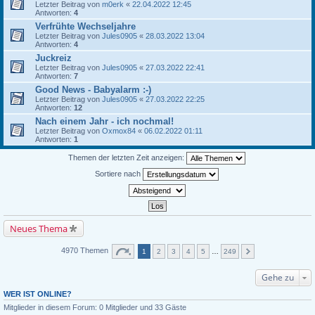
Letzter Beitrag von
m0erk
«
22.04.2022 12:45
Antworten:
4
Verfrühte Wechseljahre
Letzter Beitrag von
Jules0905
«
28.03.2022 13:04
Antworten:
4
Juckreiz
Letzter Beitrag von
Jules0905
«
27.03.2022 22:41
Antworten:
7
Good News - Babyalarm :-)
Letzter Beitrag von
Jules0905
«
27.03.2022 22:25
Antworten:
12
Nach einem Jahr - ich nochmal!
Letzter Beitrag von
Oxmox84
«
06.02.2022 01:11
Antworten:
1
Themen der letzten Zeit anzeigen:
Sortiere nach
Neues Thema
4970 Themen
1
2
3
4
5
…
249
Gehe zu
WER IST ONLINE?
Mitglieder in diesem Forum: 0 Mitglieder und 33 Gäste