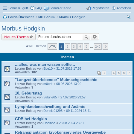
Schnellzugriff
FAQ
Benutzer Karte
Registrieren
Anmelden
Foren-Übersicht
MH Forum
Morbus Hodgkin
uc
Morbus Hodgkin
he
Neues Thema
4970 Themen
1
2
3
4
5
…
249
Themen
...alles, was man wissen sollte...
Letzter Beitrag von
Ege10
«
31.07.2018 17:56
Antworten:
102
1
…
4
5
6
7
"Langzeitüberlebender" Mutmachgeschichte
Letzter Beitrag von
m0erk
«
08.06.2026 13:29
Antworten:
9
10. Geburtstag
Letzter Beitrag von
Sabine65
«
27.02.2026 23:57
Antworten:
9
Lymphknotenschwellung und Anämie
Letzter Beitrag von
Dennis91295
«
09.11.2024 13:41
GDB bei Hodgkin
Letzter Beitrag von
Doninha
«
23.08.2024 23:31
Antworten:
1
Retransplantation kryokonserviertes Ovargewebe