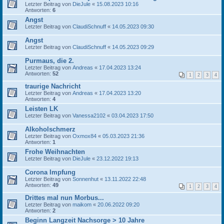
Letzter Beitrag von
DieJule
«
15.08.2023 10:16
Antworten:
6
Angst
Letzter Beitrag von
ClaudiSchnuff
«
14.05.2023 09:30
Angst
Letzter Beitrag von
ClaudiSchnuff
«
14.05.2023 09:29
Purmaus, die 2.
Letzter Beitrag von
Andreas
«
17.04.2023 13:24
Antworten:
52
1
2
3
4
traurige Nachricht
Letzter Beitrag von
Andreas
«
17.04.2023 13:20
Antworten:
4
Leisten LK
Letzter Beitrag von
Vanessa2102
«
03.04.2023 17:50
Alkoholschmerz
Letzter Beitrag von
Oxmox84
«
05.03.2023 21:36
Antworten:
1
Frohe Weihnachten
Letzter Beitrag von
DieJule
«
23.12.2022 19:13
Corona Impfung
Letzter Beitrag von
Sonnenhut
«
13.11.2022 22:48
Antworten:
49
1
2
3
4
Drittes mal nun Morbus...
Letzter Beitrag von
maikom
«
20.06.2022 09:20
Antworten:
2
Beginn Langzeit Nachsorge > 10 Jahre