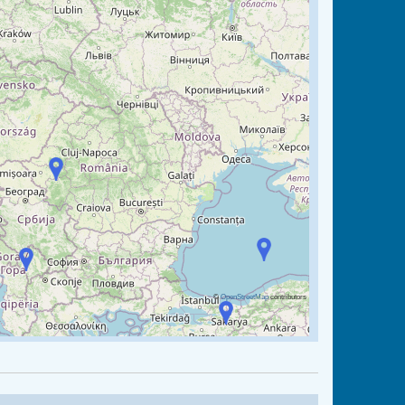
©
OpenStreetMap
contributors