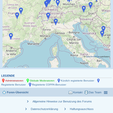
©
OpenStreetMap
contributors
LEGENDE
Administratoren
Globale Moderatoren
Kürzlich registrierte Benutzer
Registrierte Benutzer
Registrierte COPPA-Benutzer
Foren-Übersicht
Kontakt
Das Team
chevron_right
Allgemeine Hinweise zur Benutzung des Forums
chevron_right
chevron_right
Datenschutzerklärung
Haftungsauschluss