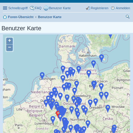
Schnellzugriff
FAQ
Benutzer Karte
Registrieren
Anmelden
Foren-Übersicht
Benutzer Karte
uc
Benutzer Karte
he
+
−