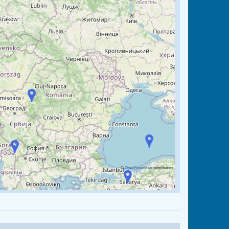
©
OpenStreetMap
contributors