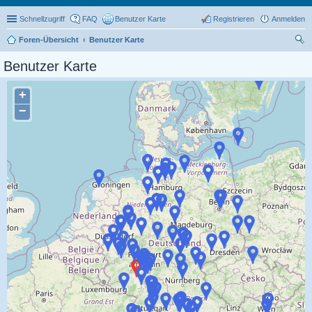
Schnellzugriff
FAQ
Benutzer Karte
Registrieren
Anmelden
Foren-Übersicht
Benutzer Karte
uc
Benutzer Karte
he
+
−