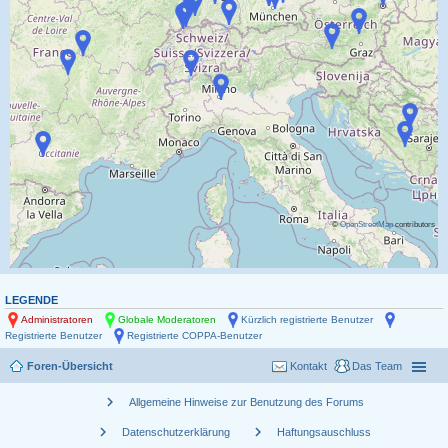
©
OpenStreetMap
contributors
LEGENDE
Administratoren
Globale Moderatoren
Kürzlich registrierte Benutzer
Registrierte Benutzer
Registrierte COPPA-Benutzer
Foren-Übersicht
Kontakt
Das Team
chevron_right
Allgemeine Hinweise zur Benutzung des Forums
chevron_right
chevron_right
Datenschutzerklärung
Haftungsauschluss