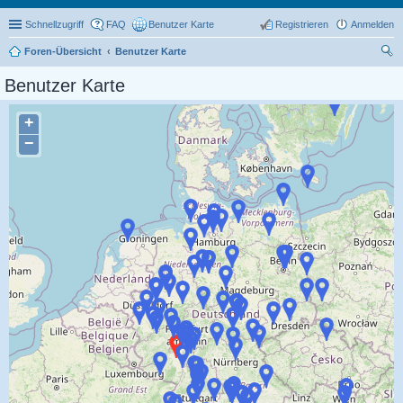
Schnellzugriff
FAQ
Benutzer Karte
Registrieren
Anmelden
Foren-Übersicht
Benutzer Karte
uc
Benutzer Karte
he
+
−