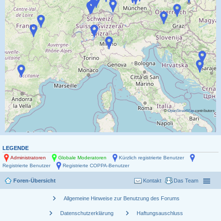
©
OpenStreetMap
contributors
LEGENDE
Administratoren
Globale Moderatoren
Kürzlich registrierte Benutzer
Registrierte Benutzer
Registrierte COPPA-Benutzer
Foren-Übersicht
Kontakt
Das Team
chevron_right
Allgemeine Hinweise zur Benutzung des Forums
chevron_right
chevron_right
Datenschutzerklärung
Haftungsauschluss