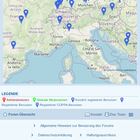
©
OpenStreetMap
contributors
LEGENDE
Administratoren
Globale Moderatoren
Kürzlich registrierte Benutzer
Registrierte Benutzer
Registrierte COPPA-Benutzer
Foren-Übersicht
Kontakt
Das Team
chevron_right
Allgemeine Hinweise zur Benutzung des Forums
chevron_right
chevron_right
Datenschutzerklärung
Haftungsauschluss