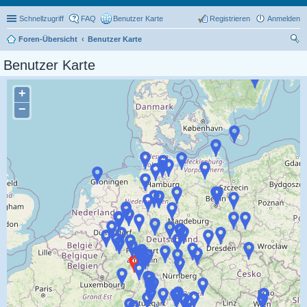
Schnellzugriff
FAQ
Benutzer Karte
Registrieren
Anmelden
Foren-Übersicht
Benutzer Karte
uc
Benutzer Karte
he
+
−