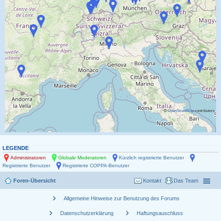
©
OpenStreetMap
contributors
LEGENDE
Administratoren
Globale Moderatoren
Kürzlich registrierte Benutzer
Registrierte Benutzer
Registrierte COPPA-Benutzer
Foren-Übersicht
Kontakt
Das Team
chevron_right
Allgemeine Hinweise zur Benutzung des Forums
chevron_right
chevron_right
Datenschutzerklärung
Haftungsauschluss