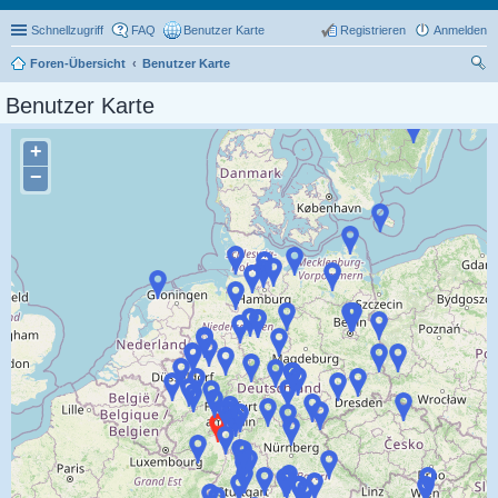
Schnellzugriff
FAQ
Benutzer Karte
Registrieren
Anmelden
Foren-Übersicht
Benutzer Karte
uc
Benutzer Karte
he
+
−