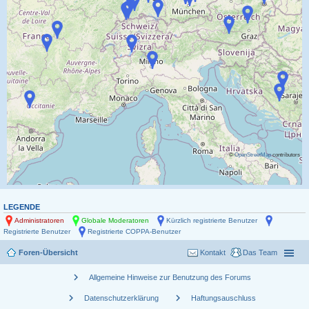
©
OpenStreetMap
contributors
LEGENDE
Administratoren
Globale Moderatoren
Kürzlich registrierte Benutzer
Registrierte Benutzer
Registrierte COPPA-Benutzer
Foren-Übersicht
Kontakt
Das Team
chevron_right
Allgemeine Hinweise zur Benutzung des Forums
chevron_right
chevron_right
Datenschutzerklärung
Haftungsauschluss