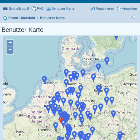
Schnellzugriff
FAQ
Benutzer Karte
Registrieren
Anmelden
Foren-Übersicht
Benutzer Karte
uc
Benutzer Karte
he
+
−