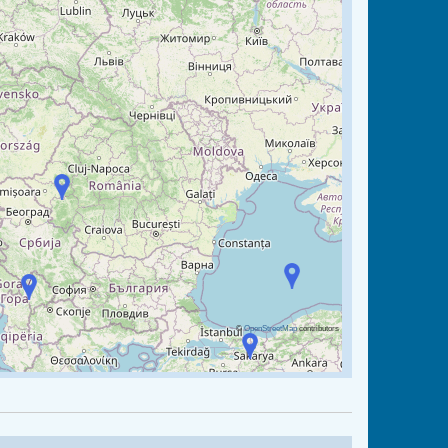
©
OpenStreetMap
contributors