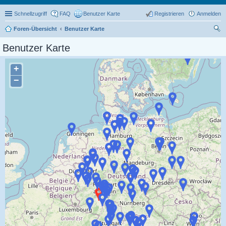
Schnellzugriff
FAQ
Benutzer Karte
Registrieren
Anmelden
Foren-Übersicht
Benutzer Karte
uc
Benutzer Karte
he
+
−