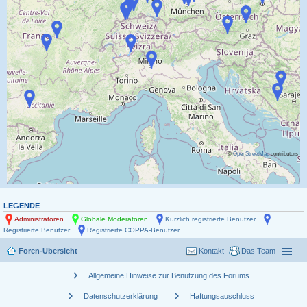
©
OpenStreetMap
contributors
LEGENDE
Administratoren
Globale Moderatoren
Kürzlich registrierte Benutzer
Registrierte Benutzer
Registrierte COPPA-Benutzer
Foren-Übersicht
Kontakt
Das Team
chevron_right
Allgemeine Hinweise zur Benutzung des Forums
chevron_right
chevron_right
Datenschutzerklärung
Haftungsauschluss