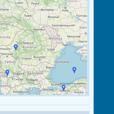
©
OpenStreetMap
contributors