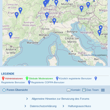
©
OpenStreetMap
contributors
LEGENDE
Administratoren
Globale Moderatoren
Kürzlich registrierte Benutzer
Registrierte Benutzer
Registrierte COPPA-Benutzer
Foren-Übersicht
Kontakt
Das Team
chevron_right
Allgemeine Hinweise zur Benutzung des Forums
chevron_right
chevron_right
Datenschutzerklärung
Haftungsauschluss