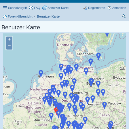
Schnellzugriff
FAQ
Benutzer Karte
Registrieren
Anmelden
Foren-Übersicht
Benutzer Karte
uc
Benutzer Karte
he
+
−