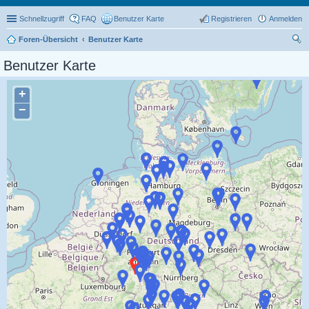
Schnellzugriff
FAQ
Benutzer Karte
Registrieren
Anmelden
Foren-Übersicht
Benutzer Karte
uc
Benutzer Karte
he
+
−