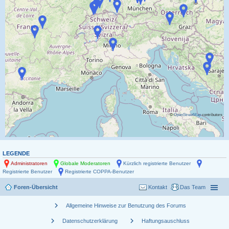
©
OpenStreetMap
contributors
LEGENDE
Administratoren
Globale Moderatoren
Kürzlich registrierte Benutzer
Registrierte Benutzer
Registrierte COPPA-Benutzer
Foren-Übersicht
Kontakt
Das Team
chevron_right
Allgemeine Hinweise zur Benutzung des Forums
chevron_right
chevron_right
Datenschutzerklärung
Haftungsauschluss