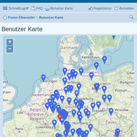
Schnellzugriff
FAQ
Benutzer Karte
Registrieren
Anmelden
Foren-Übersicht
Benutzer Karte
uc
Benutzer Karte
he
+
−