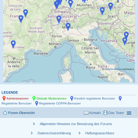
©
OpenStreetMap
contributors
LEGENDE
Administratoren
Globale Moderatoren
Kürzlich registrierte Benutzer
Registrierte Benutzer
Registrierte COPPA-Benutzer
Foren-Übersicht
Kontakt
Das Team
chevron_right
Allgemeine Hinweise zur Benutzung des Forums
chevron_right
chevron_right
Datenschutzerklärung
Haftungsauschluss