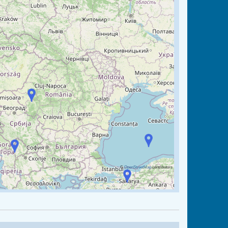
©
OpenStreetMap
contributors