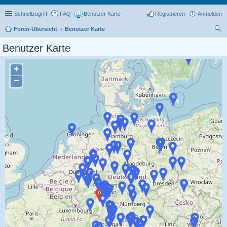
Schnellzugriff
FAQ
Benutzer Karte
Registrieren
Anmelden
Foren-Übersicht
Benutzer Karte
uc
Benutzer Karte
he
+
−