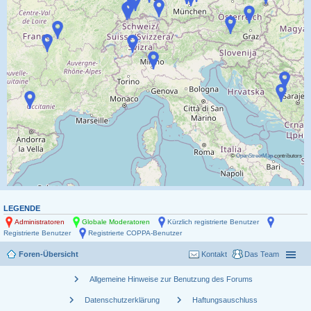
©
OpenStreetMap
contributors
LEGENDE
Administratoren
Globale Moderatoren
Kürzlich registrierte Benutzer
Registrierte Benutzer
Registrierte COPPA-Benutzer
Foren-Übersicht
Kontakt
Das Team
chevron_right
Allgemeine Hinweise zur Benutzung des Forums
chevron_right
chevron_right
Datenschutzerklärung
Haftungsauschluss