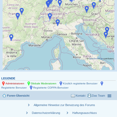
©
OpenStreetMap
contributors
LEGENDE
Administratoren
Globale Moderatoren
Kürzlich registrierte Benutzer
Registrierte Benutzer
Registrierte COPPA-Benutzer
Foren-Übersicht
Kontakt
Das Team
chevron_right
Allgemeine Hinweise zur Benutzung des Forums
chevron_right
chevron_right
Datenschutzerklärung
Haftungsauschluss